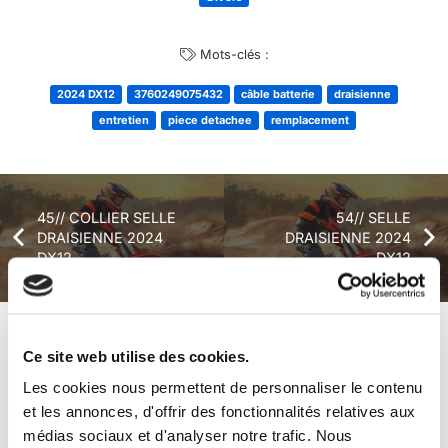
Mots-clés :
2024 DX12
3760249075432
câble batterie
draisienne
entretien
piece detachee
remplacement
45// COLLIER SELLE
54// SELLE
DRAISIENNE 2024
DRAISIENNE 2024
DX12
DX12
+ de produits
Avis
Ce site web utilise des cookies.
Les cookies nous permettent de personnaliser le contenu
et les annonces, d'offrir des fonctionnalités relatives aux
Véhicules complets
médias sociaux et d'analyser notre trafic. Nous