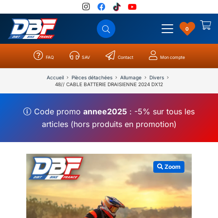
0
FAQ
SAV
Contact
Mon compte
Catégories
Résultats
0
Accueil
Pièces détachées
Allumage
Divers
48// CABLE BATTERIE DRAISIENNE 2024 DX12
Code promo
annee2025
: -5% sur tous les
articles (hors produits en promotion)
Zoom