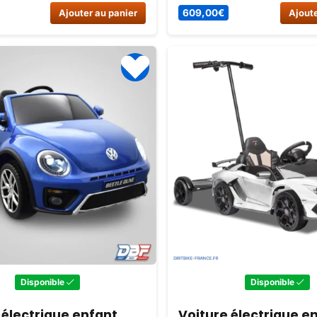
tention aux détails, idéal
Mercedes. Idéal pour les bal
Ajouter au panier
609,00
€
Ajoute
expérience de conduite
amis, ce SUV électrique offre
 sécurisée. Profitez de
sécurité et divertissement
 musique avec votre petit
dès maintenant sur Dirt Bike
Disponible
Disponible
 électrique enfant
Voiture électrique e