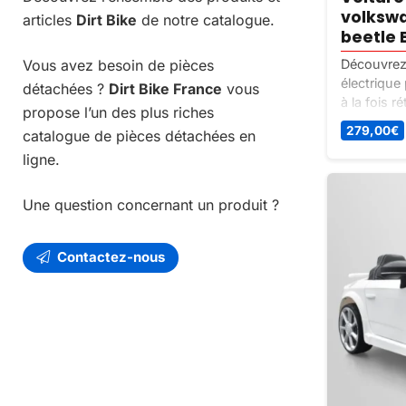
volkswa
articles
Dirt Bike
de notre catalogue.
beetle 
Vous avez besoin de pièces
Découvrez
électrique
détachées ?
Dirt Bike France
vous
à la fois 
propose l’un des plus riches
expérience
279,00
€
catalogue de pièces détachées en
amusante. 
ligne.
votre petit
Une question concernant un produit ?
Contactez-nous