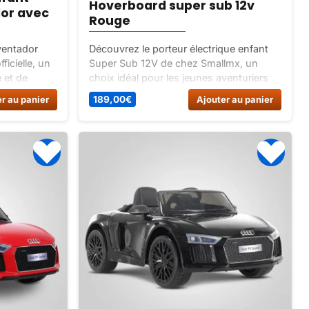
Hoverboard super sub 12v
or avec
Rouge
ventador
Découvrez le porteur électrique enfant
ficielle, un
Super Sub 12V de chez Smallmx, un
 et de
choix idéal pour les jeunes aventuriers
 expérience
en herbe. Alliant performances, durabilité
r au panier
189,00
€
Ajouter au panier
aux jeunes
et sécurité, offrez des heures de plaisir
rez à votre
et d’émerveillement sur les routes !
deau ultime
ntador SVJ
ofitez de
ille au
ire !