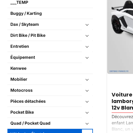
___TEMP
Buggy / Karting
Dax / Skyteam
Dirt Bike / Pit Bike
Entretien
Équipement
Kenwee
Mobilier
Motocross
Voiture
lamborg
Pièces détachées
12v Bla
Pocket Bike
Découvrez 
enfant La
Quad / Pocket Quad
Blanc, un v