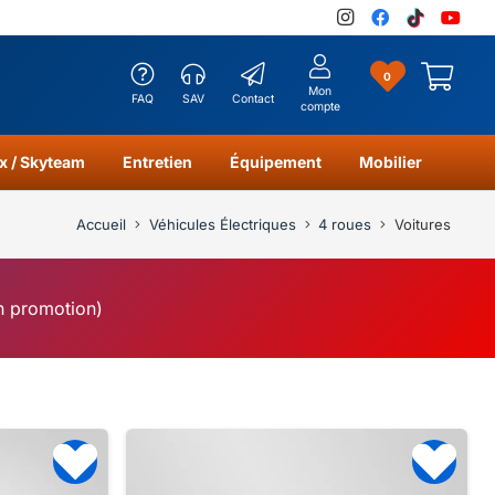
0
Mon
FAQ
SAV
Contact
compte
x / Skyteam
Entretien
Équipement
Mobilier
Accueil
Véhicules Électriques
4 roues
Voitures
en promotion)