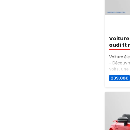
Voiture
audi tt 
Voiture éle
– Découvre
volts, une
sous licenc
239,00
€
les enfant
manquez pa
votre enfa
télécomman