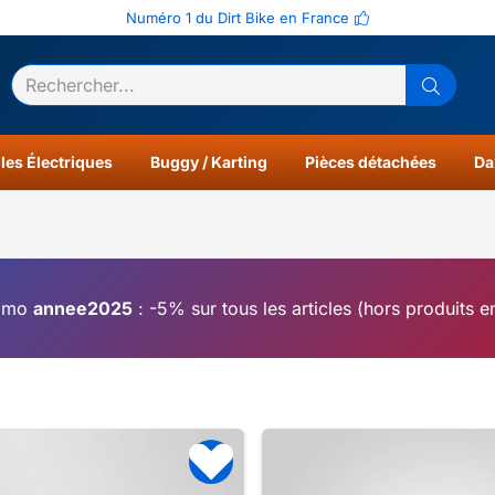
Numéro 1 du Dirt Bike en France
ltats
0
les Électriques
Buggy / Karting
Pièces détachées
Da
omo
annee2025
: -5% sur tous les articles (hors produits 