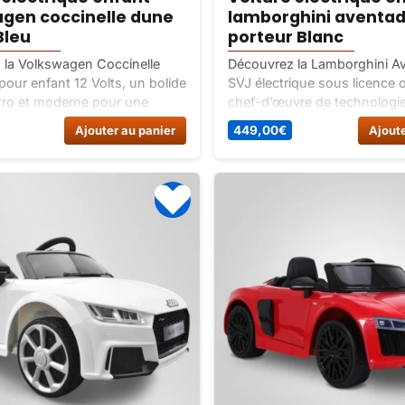
gen coccinelle dune
lamborghini aventad
Bleu
porteur Blanc
 la Volkswagen Coccinelle
Découvrez la Lamborghini A
 pour enfant 12 Volts, un bolide
SVJ électrique sous licence of
rétro et moderne pour une
chef-d’œuvre de technologie
 de conduite réaliste et
design conçu pour offrir une
Ajouter au panier
449,00
€
Ajoute
Offrez le cadeau parfait à
de conduite exceptionnelle 
e princesse.
passionnés d’automobile. Off
enfant et à vous-même le ca
avec cette Lamborghini Ave
électrique sous licence, et pr
moments inoubliables en fam
volant de ce supercar légenda