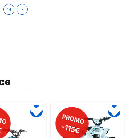
conduite inédite.
14
nce
MO
PROMO
€
-45€