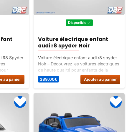
Disponible
nfant
Voiture électrique enfant
e
audi r8 spyder Noir
di R8 Spyder
Voiture électrique enfant audi r8 spyder
res
Noir – Découvrez les voitures électriques
 pour
de haute qualité pour enfants de la
 Audi.
célèbre marque Audi. Offrez à votre
r au panier
389,00
€
Ajouter au panier
périence de
enfant une expérience de conduite
ure
unique avec la voiture électrique Audi R8
volts.
Spyder 12 volts.