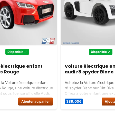
Disponible
Disponible
 électrique enfant
Voiture électrique e
 rs Rouge
audi r8 spyder Blanc
la Voiture électrique enfant
Achetez la Voiture électrique
 Rouge, une voiture électrique
r8 spyder Blanc sur Dirt Bike
 sous licence officielle Audi.
Offrez à votre enfant une ex
our les enfants de 18 à 48
conduite unique avec cette v
Ajouter au panier
389,00
€
Ajoute
c télécommande parentale 2.4
électrique de haute qualité a
modernes et élégantes.