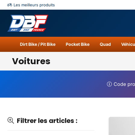
Les meilleurs produits
Catégories
Résu
Dirt Bike / Pit Bike
Pocket Bike
Quad
Véhicu
Voitures
Code pr
Filtrer les articles :