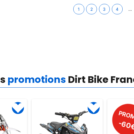
1
2
3
4
…
es
promotions
Dirt Bike Fra
PROMO
PRO
-115
-60€