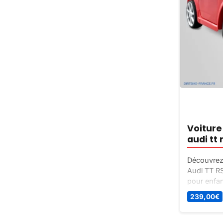
Voiture
audi tt
Découvrez 
Audi TT RS
pour enfant
Parfaite p
239,00
€
mois, ave
GHz.