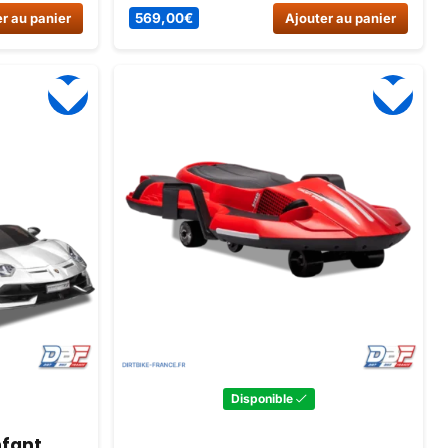
ades entre
impressionnant avec phares LED, roues
r au panier
569,00
€
Ajouter au panier
 confort,
en gomme et télécommande parentale.
. Commandez
 France !
Disponible
nfant