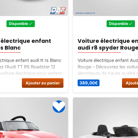
Disponible
Disponible
 électrique enfant
Voiture électrique e
rs Blanc
audi r8 spyder Roug
ctrique enfant audi tt rs Blanc
Voiture électrique enfant Au
z l’Audi TT RS Roadster 12
Rouge – Découvrez les voitu
 voiture électrique pour enfant
électriques de haute qualité
e officielle Audi. Parfait pour
enfants de la célèbre marque
Ajouter au panier
389,00
€
Ajoute
s âgés de 18 à 48 mois. Ne
Offrez à votre enfant une ex
s l’occasion de faire plaisir à
conduite unique avec la voit
nt avec ce MUST de la
électrique Audi R8 Spyder 12 
de parentale évolutive !