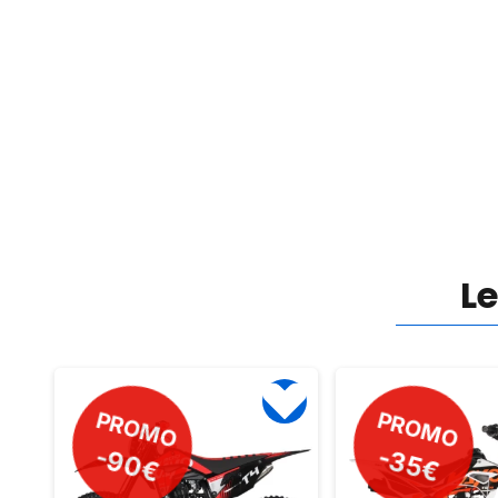
L
PROMO
-35€