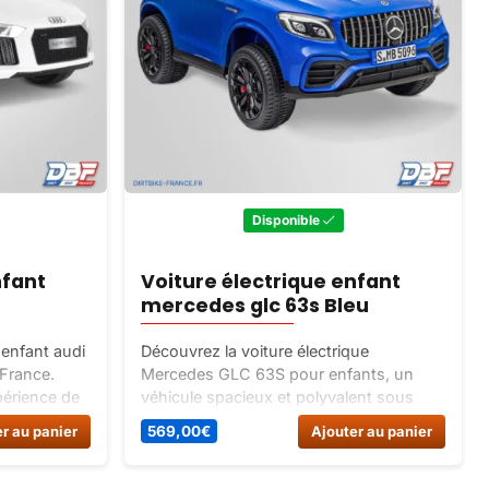
Disponible
nfant
Voiture électrique enfant
mercedes glc 63s Bleu
 enfant audi
Découvrez la voiture électrique
 France.
Mercedes GLC 63S pour enfants, un
périence de
véhicule spacieux et polyvalent sous
oiture
licence officielle Mercedes. Offrant des
r au panier
569,00
€
Ajouter au panier
ux lignes
heures de plaisir, ce SUV électrique
grandeur nature dispose de nombreux
équipements pour une expérience de