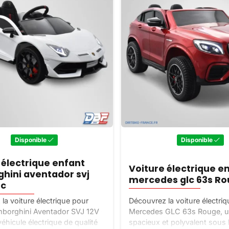
Disponible
Disponible
 électrique enfant
Voiture électrique e
hini aventador svj
mercedes glc 63s R
nc
la voiture électrique pour
Découvrez la voiture électri
mborghini Aventador SVJ 12V
Mercedes GLC 63s Rouge, u
éhicule électrique de qualité
spacieux et polyvalent sous 