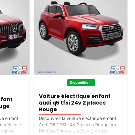
Disponible
Voiture électrique enfant
nfant
audi q5 tfsi 24v 2 places
ouge
Rouge
que enfant
Découvrez la voiture électrique enfant
n véhicule
Audi Q5 TFSI 24V 2 places Rouge sur
licence
Dirt Bike France. Un SUV 2 places