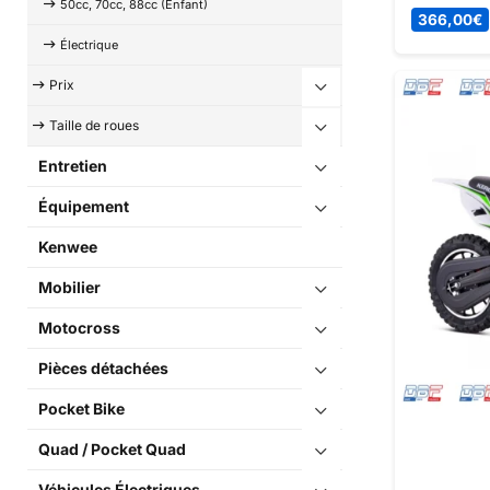
50cc, 70cc, 88cc (Enfant)
366,00
€
Électrique
Prix
Taille de roues
Entretien
Équipement
Kenwee
Mobilier
Motocross
Pièces détachées
Pocket Bike
Quad / Pocket Quad
Véhicules Électriques