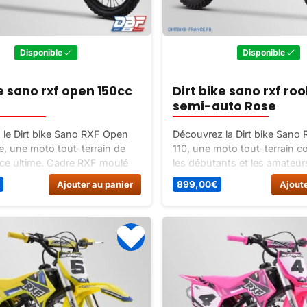
Disponible
Disponible
ke sano rxf open 150cc
Dirt bike sano rxf roo
semi-auto Rose
le Dirt bike Sano RXF Open
Découvrez la Dirt bike Sano
, une moto tout-terrain de
110, une moto tout-terrain 
ce ultime. Cadre RXF moulé
les débutants et les amateur
 pièce, frein RXF réactif, bras
âge. Avec son moteur 110cc
Ajouter au panier
899,00
€
Ajoute
RXF pour une suspension
automatique et son cadre R
teur YX 150cc puissant.
d’une seule pièce, cette mot
 repousser les limites sur
stabilité exceptionnelle sur t
rrains.
terrains.