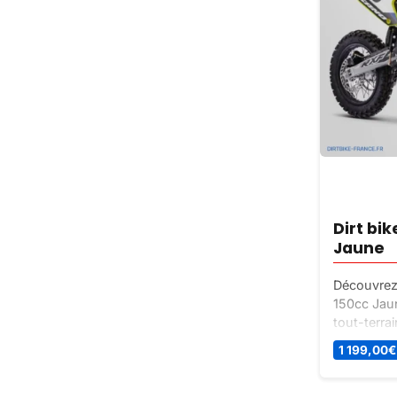
Dirt bi
Jaune
Découvrez 
150cc Jaun
tout-terra
seule pièce
1 199,00
€
oscillant 
fluide, mo
vous à rep