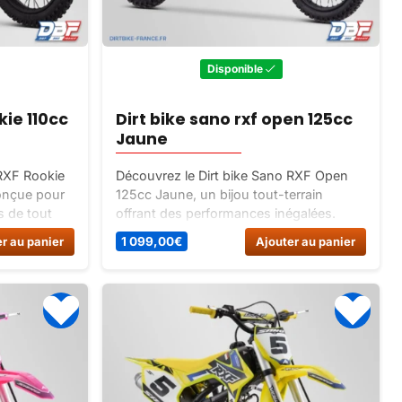
Disponible
kie 110cc
Dirt bike sano rxf open 125cc
Jaune
 RXF Rookie
Découvrez le Dirt bike Sano RXF Open
conçue pour
125cc Jaune, un bijou tout-terrain
s de tout
offrant des performances inégalées.
 semi-
Conçu pour repousser vos limites et
r au panier
1 099,00
€
Ajouter au panier
XF moulé
vivre des aventures inoubliables. Ne
o offre une
manquez pas cette expérience de
ous les
conduite inégalée !