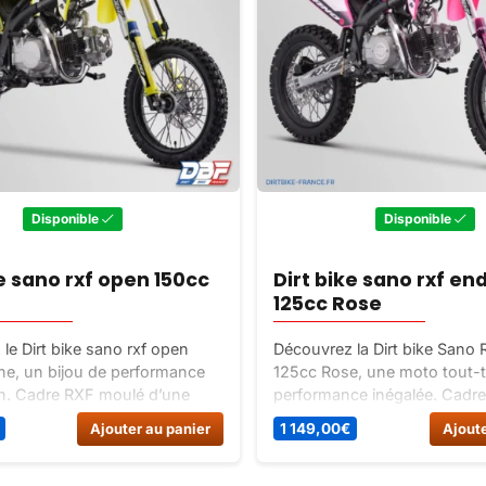
Disponible
Disponible
ke sano rxf open 150cc
Dirt bike sano rxf en
125cc Rose
le Dirt bike sano rxf open
Découvrez la Dirt bike Sano
e, un bijou de performance
125cc Rose, une moto tout-t
in. Cadre RXF moulé d’une
performance inégalée. Cadr
, frein RXF réactif, bras
grandes roues, frein RXF réa
Ajouter au panier
1 149,00
€
Ajoute
RXF pour une suspension
YX 125cc fiable. Préparez-vo
teur YX 150cc fiable. Préparez-
des aventures inoubliables !
ousser vos limites avec ce