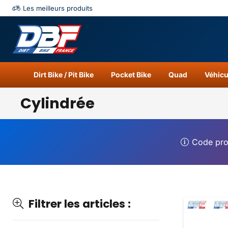
Les meilleurs produits
Catégories
Résu
Dirt Bike / Pit Bike
Pocket Bike
Quad
Véhicu
Cylindrée
Code pr
Filtrer les articles :