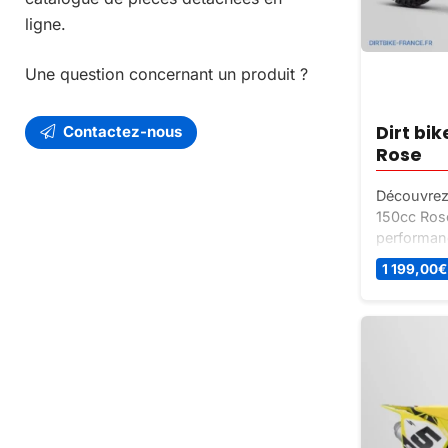
ligne.
Une question concernant un produit ?
Dirt bi
Contactez-nous
Rose
Découvrez 
150cc Rose
performan
d’une seule
1 199,00
€
oscillant 
fluide, mo
Conçu pour
tous les te