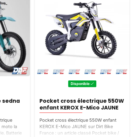
Disponible
e sedna
Pocket cross électrique 550W
enfant KEROX E-Mico JAUNE
trique
Pocket cross électrique 550W enfant
 moto la
KEROX E-Mico JAUNE sur Dirt Bike
e. Batterie
France : un article classé Pocket bike /