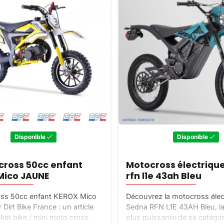
Disponible
Disponible
cross 50cc enfant
Motocross électriqu
Mico JAUNE
rfn l1e 43ah Bleu
oss 50cc enfant KEROX Mico
Découvrez la motocross élec
Dirt Bike France : un article
Sedna RFN L1E 43AH Bleu, la
ket bike / mini moto cross.
plus puissante de sa catégori