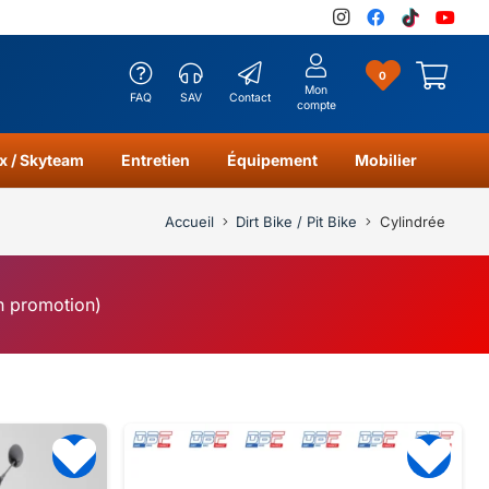
0
Mon
FAQ
SAV
Contact
compte
x / Skyteam
Entretien
Équipement
Mobilier
Accueil
Dirt Bike / Pit Bike
Cylindrée
en promotion)