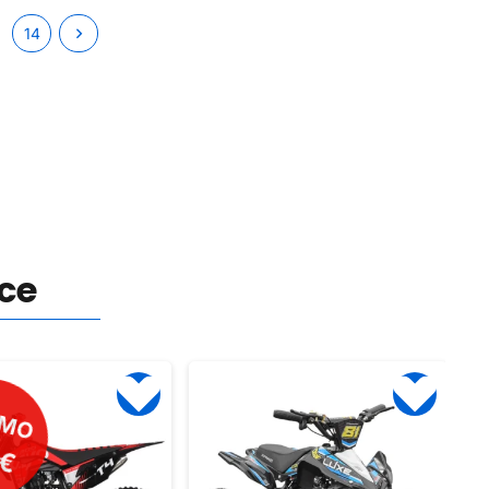
14
nce
PROMO
-60€