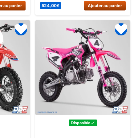
onomie
mini moto cross.
r au panier
524,00
€
Ajouter au panier
 idéale pour
4 ans.
Disponible