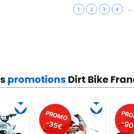
terrain !
1
2
3
4
…
es
promotions
Dirt Bike Fra
PROMO
-90€