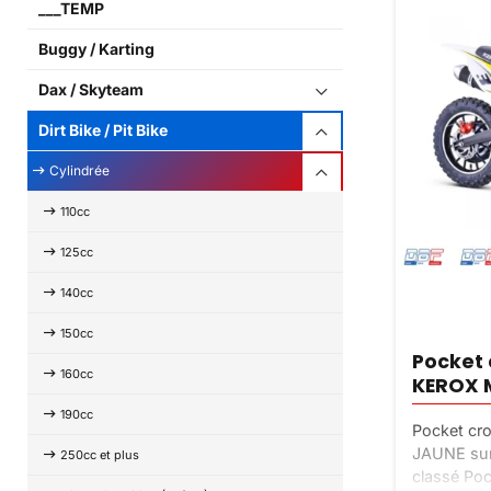
___TEMP
Buggy / Karting
Dax / Skyteam
Dirt Bike / Pit Bike
Cylindrée
110cc
125cc
140cc
150cc
Pocket 
160cc
KEROX 
190cc
Pocket cr
JAUNE sur 
250cc et plus
classé Poc