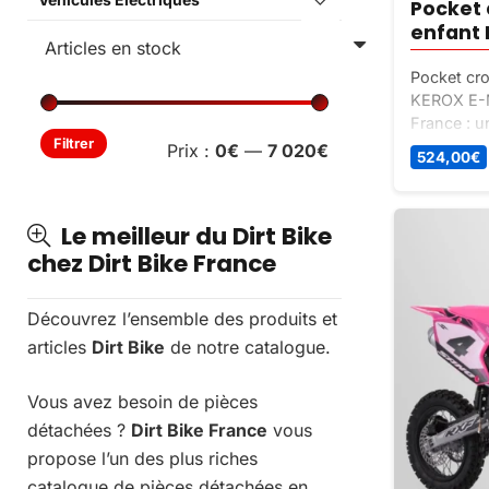
Pocket 
enfant 
Pocket cro
KEROX E-M
France : un
Prix
Prix
Filtrer
mini moto 
Prix :
0€
—
7 020€
524,00
€
min
max
Le meilleur du Dirt Bike
chez Dirt Bike France
Découvrez l’ensemble des produits et
articles
Dirt Bike
de notre catalogue.
Vous avez besoin de pièces
détachées ?
Dirt Bike France
vous
propose l’un des plus riches
catalogue de pièces détachées en