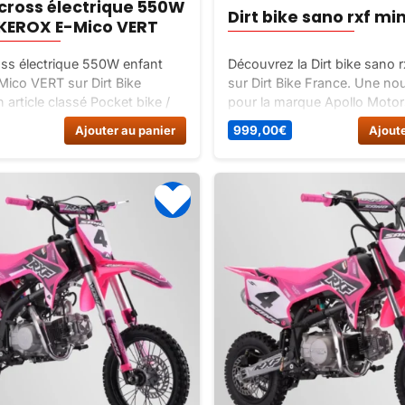
cross électrique 550W
Dirt bike sano rxf mi
KEROX E-Mico VERT
ss électrique 550W enfant
Découvrez la Dirt bike sano r
ico VERT sur Dirt Bike
sur Dirt Bike France. Une nou
 article classé Pocket bike /
pour la marque Apollo Motor
cross.
modèle conçu en France pou
Ajouter au panier
999,00
€
Ajoute
enfants de 3 à 7 ans. Parfait
l’initiation à la moto tout-terr