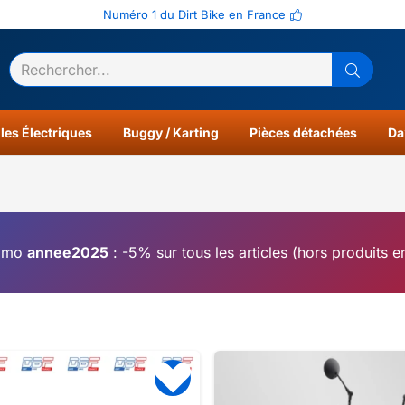
Numéro 1 du Dirt Bike en France
ltats
0
les Électriques
Buggy / Karting
Pièces détachées
Da
omo
annee2025
: -5% sur tous les articles (hors produits 