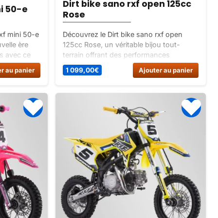
Dirt bike sano rxf open 125cc
ni 50-e
Rose
xf mini 50-e
Découvrez le Dirt bike sano rxf open
velle ère
125cc Rose, un véritable bijou tout-
s avec ce
terrain offrant des performances
r les
exceptionnelles. Ne manquez pas
r au panier
1 099,00
€
Ajouter au panier
 pour
l’opportunité de repousser vos limites
ain.
avec ce modèle de haute qualité !