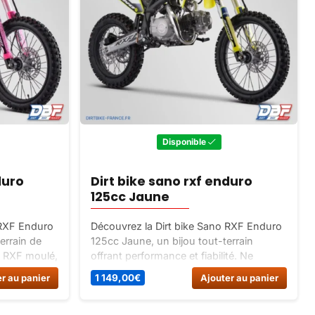
Disponible
duro
Dirt bike sano rxf enduro
125cc Jaune
 RXF Enduro
Découvrez la Dirt bike Sano RXF Enduro
errain de
125cc Jaune, un bijou tout-terrain
e RXF moulé,
offrant performance et fiabilité. Ne
ctif, moteur
manquez pas l’opportunité de repousser
r au panier
1 149,00
€
Ajouter au panier
us à vivre
vos limites avec ce modèle de pointe.