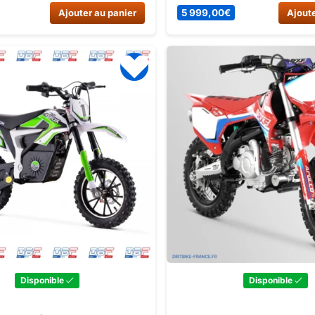
record, confort optimal, aut
Ajouter au panier
5 999,00
€
Ajoute
jusqu’à 160km. Homologuée,
les conducteurs à partir de 1
Disponible
Disponible