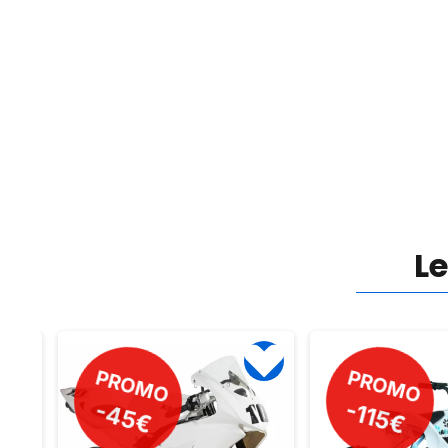
bijou tout-
L
PROMO
PROMO
-115€
-35€