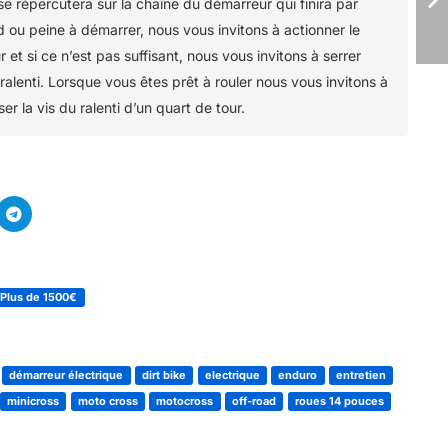
se répercutera sur la chaîne du démarreur qui finira par
id ou peine à démarrer, nous vous invitons à actionner le
r et si ce n’est pas suffisant, nous vous invitons à serrer
 ralenti. Lorsque vous êtes prêt à rouler nous vous invitons à
ser la vis du ralenti d’un quart de tour.
Plus de 1500€
démarreur électrique
dirt bike
electrique
enduro
entretien
minicross
moto cross
motocross
off-road
roues 14 pouces