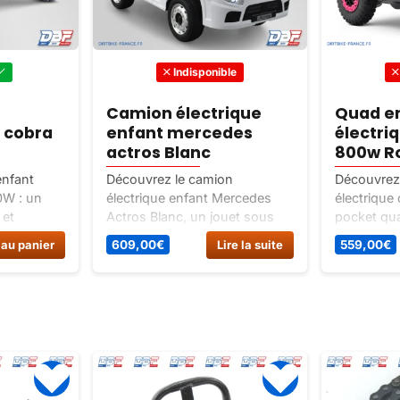
Indisponible
Camion électrique
Quad e
o cobra
enfant mercedes
électri
actros Blanc
800w R
enfant
Découvrez le camion
Découvrez 
0W : un
électrique enfant Mercedes
électrique
 et
Actros Blanc, un jouet sous
pocket qu
ur les
licence officielle Mercedes
sécurisé p
 au panier
609,00
€
Lire la suite
559,00
€
. Livré
avec batterie puissante,
à 6 ans. L
onomie
télécommande parentale,
autonomie 
nous pour
sièges en simili-cuir, moteurs
tout-terrai
140W, interface audio et
portes ouvrantes. Offrez le
meilleur jouet électrique à
votre enfant !