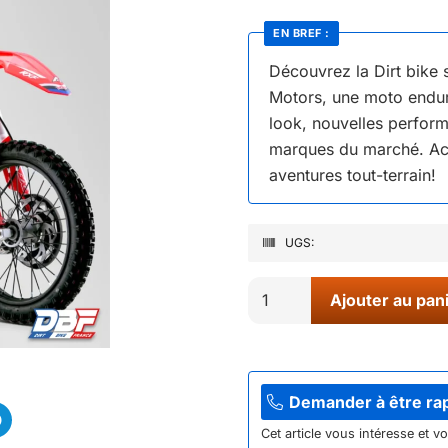
EN BREF :
Découvrez la Dirt bike 
Motors, une moto endur
look, nouvelles perfor
marques du marché. Ach
aventures tout-terrain!
UGS:
quantité
Ajouter au pan
de
Dirt
bike
sano
Demander à être ra
rxf
Cet article vous intéresse et v
freeride