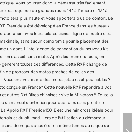
ctrique, vous pourrez donc la démarrer très facilement.
ro’ est équipée de grandes roues 14” à l’arrière et 17” à
a moto sera plus haute et vous apportera plus de confort. Le
RXF Freeride a été développé en France dans les bureaux
ollaboration avec leurs pilotes usines: ligne de poutre ultra
t maximale, sans aucun compromis pour le placement des
me un gant. L’intelligence de conception du nouveau kit
 l’on s’assoit sur la moto. Après les premiers tours, on
ue génèrent toutes ces différences. Cette RXF change de
afin de proposer des motos proches de celles des
 Vous en avez marre des motos jetables et peu fiables ?
oto conçue en France? Cette nouvelle RXF répondra à vos
s et autres Dirt Bikes chinoises : vive la Minicross !’ Toute la
un manuel d’entretien pour que tu puisses profiter le
 La Apollo RXF Freeride150-E est une minicross idéale pour
terrain et du off-road. Lors de l’utilisation du démarreur
onisons de ne pas accélérer en même temps au risque de