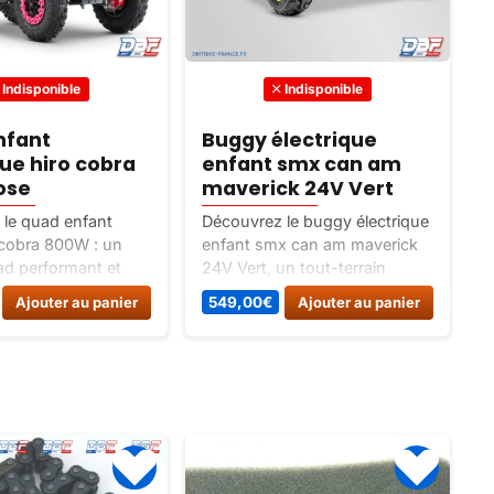
Indisponible
Indisponible
nfant
Buggy électrique
que hiro cobra
enfant smx can am
ose
maverick 24V Vert
le quad enfant
Découvrez le buggy électrique
D
 cobra 800W : un
enfant smx can am maverick
e
ad performant et
24V Vert, un tout-terrain
B
our les enfants de 3
électrique sous licence Can-
p
Ajouter au panier
549,00
€
Ajouter au panier
ivré avec chargeur,
Am pour enfant avec 2
p
1h30. Idéal pour le
moteurs de 240 Watts et
c
n.
batterie 24V 7Ah.
S
p
D