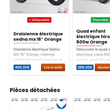
Indisponible
Disponible
Quad enfant
Draisienne électrique
électrique hir
sedna mx 16″ Orange
800w Orange
Draisienne électrique Sedna
Découvrez le quad 
MX 16” Orange, mélange
électrique cobra 80
parfait entre performances et
pocket quad discret
design, idéale pour enfants de
performant, idéal po
499,00
€
Lire la suite
599,00
€
Ajouter
5 à 12 ans. Roues de 16”,
enfants de 3 à 6 ans
moteur brushless 250 W,
avec chargeur, aut
batterie 5,2 Ah, guidon BMX,
d’1h30. Contactez-
frein à disque, autonomie 1h,
plus d’informations.
Pièces détachées
recharge 2h30.