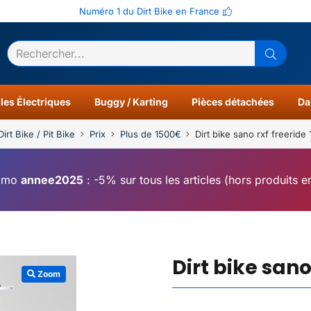
Numéro 1 du Dirt Bike en France
ltats
0
les Électriques
Buggy / Karting
Pièces détachées
Da
Dirt Bike / Pit Bike
Prix
Plus de 1500€
Dirt bike sano rxf freerid
omo
annee2025
: -5% sur tous les articles (hors produits 
Dirt bike sano
Zoom