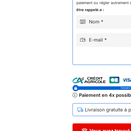
paiement ou régler autrement q
150-
être rappelé.e :
e
Nom *
2023
E-mail *
Paiement en 4x possib
Livraison gratuite à 
Vous avez trouvé 