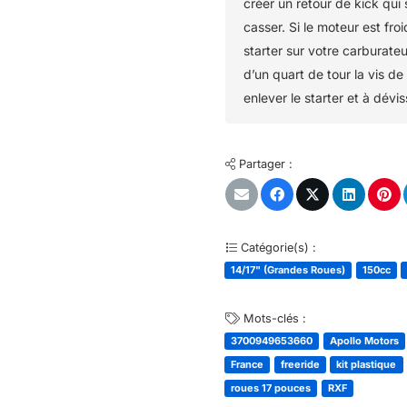
créer un retour de kick qui 
casser. Si le moteur est fro
starter sur votre carburateu
d’un quart de tour la vis de
enlever le starter et à dévis
Partager :
Catégorie(s) :
14/17" (Grandes Roues)
150cc
Mots-clés :
3700949653660
Apollo Motors
France
freeride
kit plastique
roues 17 pouces
RXF