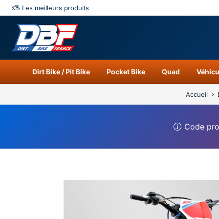
Les meilleurs produits
Catégories
Résu
Dirt Bike / Pit Bike
Pocket Bike
Quad
Véhicu
Accueil
Code pr