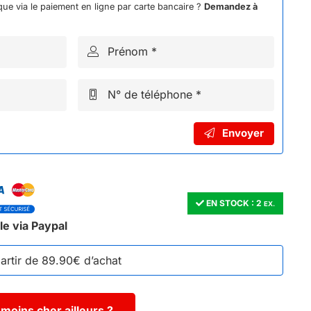
ue via le paiement en ligne par carte bancaire ?
Demandez à
Prénom *
N° de téléphone *
Envoyer
EN STOCK :
2
EX.
le via Paypal
partir de 89.90€ d’achat
moins cher ailleurs ?