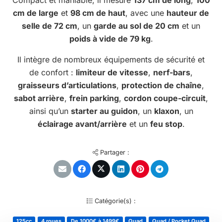
Compact et maniable, il mesure
137 cm de long
,
100
cm de large
et
98 cm de haut
, avec une
hauteur de
selle de 72 cm
, un
garde au sol de 20 cm
et un
poids à vide de 79 kg
.
Il intègre de nombreux équipements de sécurité et
de confort :
limiteur de vitesse
,
nerf-bars
,
graisseurs d’articulations
,
protection de chaîne
,
sabot arrière
,
frein parking
,
cordon coupe-circuit
,
ainsi qu’un
starter au guidon
, un
klaxon
, un
éclairage avant/arrière
et un
feu stop
.
Partager :
Catégorie(s) :
125cc
4 roues
De 1000€ à 1499€
Quad
Quad / Pocket Quad