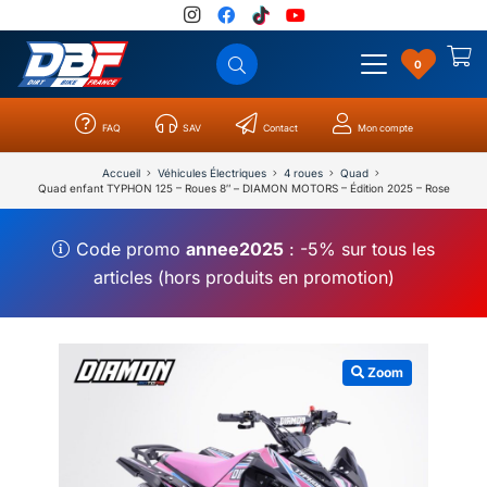
0
FAQ
SAV
Contact
Mon compte
Catégories
Résultats
0
Accueil
Véhicules Électriques
4 roues
Quad
Quad enfant TYPHON 125 – Roues 8″ – DIAMON MOTORS – Édition 2025 – Rose
Code promo
annee2025
: -5% sur tous les
articles (hors produits en promotion)
Zoom