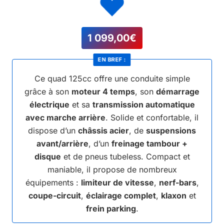
1 099,00
€
EN BREF :
Ce quad 125cc offre une conduite simple
grâce à son
moteur 4 temps
, son
démarrage
électrique
et sa
transmission automatique
avec marche arrière
. Solide et confortable, il
dispose d’un
châssis acier
, de
suspensions
avant/arrière
, d’un
freinage tambour +
disque
et de pneus tubeless. Compact et
maniable, il propose de nombreux
équipements :
limiteur de vitesse
,
nerf-bars
,
coupe-circuit
,
éclairage complet
,
klaxon
et
frein parking
.