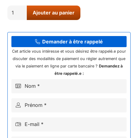
quantité
Ajouter au panier
de
Quad
enfant
TYPHON
Demander à être rappelé
125
Cet article vous intéresse et vous désirez être rappelé.e pour
-
discuter des modalités de paiement ou régler autrement que
Roues
via le paiement en ligne par carte bancaire ?
Demandez à
8"
être rappelé.e :
-
Nom *
DIAMON
MOTORS
Prénom *
-
Édition
2025
E-mail *
-
Rose