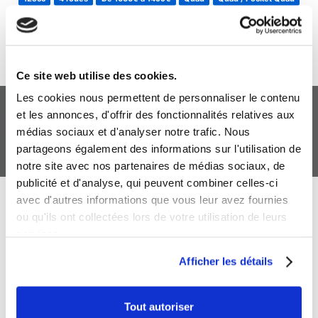
QUADS
Mots-clés :
Ce site web utilise des cookies.
Les cookies nous permettent de personnaliser le contenu
et les annonces, d'offrir des fonctionnalités relatives aux
VOLANT MINI JEEP
médias sociaux et d'analyser notre trafic. Nous
12V JOUET
partageons également des informations sur l'utilisation de
notre site avec nos partenaires de médias sociaux, de
publicité et d'analyse, qui peuvent combiner celles-ci
avec d'autres informations que vous leur avez fournies
+ de produits
Avis
ou qu'ils ont collectées lors de votre utilisation de leurs
services.
Afficher les détails
Véhicules complets
Tout autoriser