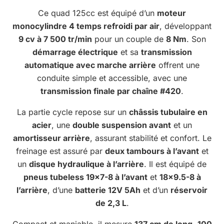
Ce quad 125cc est équipé d’un
moteur
monocylindre 4 temps refroidi par air
, développant
9 cv à 7 500 tr/min
pour un couple de
8 Nm
. Son
démarrage électrique
et sa
transmission
automatique avec marche arrière
offrent une
conduite simple et accessible, avec une
transmission finale par chaîne #420
.
La partie cycle repose sur un
châssis tubulaire en
acier
, une
double suspension avant
et un
amortisseur arrière
, assurant stabilité et confort. Le
freinage est assuré par
deux tambours à l’avant
et
un
disque hydraulique à l’arrière
. Il est équipé de
pneus tubeless 19×7-8 à l’avant
et
18×9.5-8 à
l’arrière
, d’une
batterie 12V 5Ah
et d’un
réservoir
de 2,3 L
.