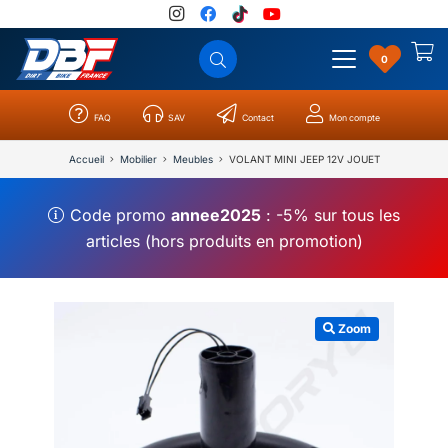
0
FAQ
SAV
Contact
Mon compte
Catégories
Résultats
0
Accueil
Mobilier
Meubles
VOLANT MINI JEEP 12V JOUET
Code promo
annee2025
: -5% sur tous les
articles (hors produits en promotion)
Zoom