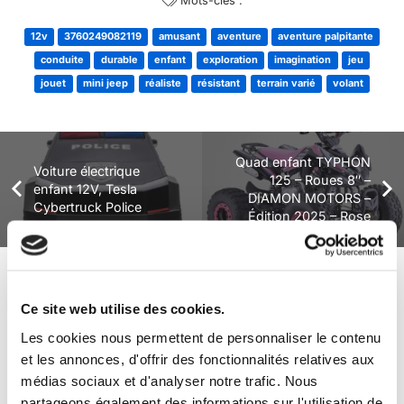
Mots-clés :
12v
3760249082119
amusant
aventure
aventure palpitante
conduite
durable
enfant
exploration
imagination
jeu
jouet
mini jeep
réaliste
résistant
terrain varié
volant
Quad enfant TYPHON
Voiture électrique
125 – Roues 8″ –
enfant 12V, Tesla
DIAMON MOTORS –
Cybertruck Police
Édition 2025 – Rose
+ de produits
Avis
Ce site web utilise des cookies.
Les cookies nous permettent de personnaliser le contenu
et les annonces, d'offrir des fonctionnalités relatives aux
Véhicules complets
médias sociaux et d'analyser notre trafic. Nous
partageons également des informations sur l'utilisation de