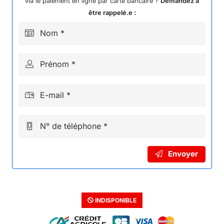
via le paiement en ligne par carte bancaire ?
Demandez à
être rappelé.e :
Nom *
Prénom *
E-mail *
N° de téléphone *
Envoyer
INDISPONIBLE