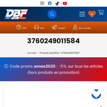
0
FAQ
SAV
Contact
Mon compte
Catégories
Résultats
0
3760249011584
Accueil
Produits identifiés “3760249011584”
Code promo
annee2025
: -5% sur tous les articles
(hors produits en promotion)