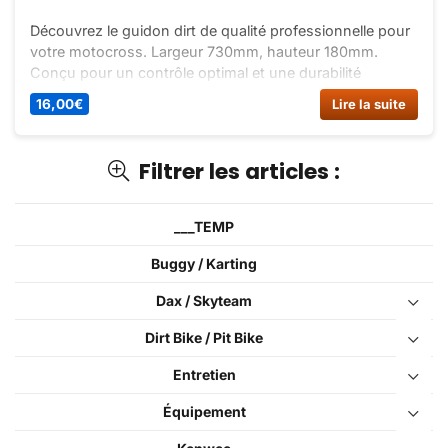
Découvrez le guidon dirt de qualité professionnelle pour
votre motocross. Largeur 730mm, hauteur 180mm.
Conçu pour un contrôle optimal et une durabilité
maximale. Achetez-le dès maintenant sur Dirt Bike
16,00
€
Lire la suite
France !
Filtrer les articles :
___TEMP
Buggy / Karting
Dax / Skyteam
Dirt Bike / Pit Bike
Entretien
Équipement