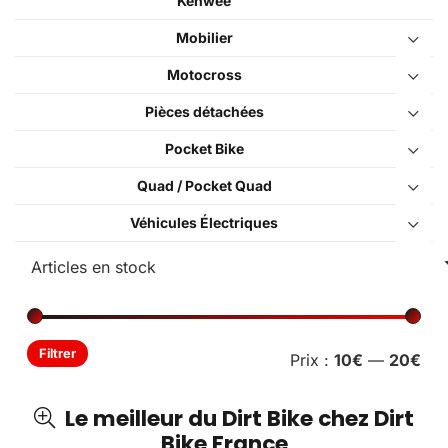
Kenwee
Mobilier
Motocross
Pièces détachées
Pocket Bike
Quad / Pocket Quad
Véhicules Électriques
Pri
Pri
Filtrer
Prix :
10€
—
20€
min
ma
Le meilleur du Dirt Bike chez Dirt
Bike France