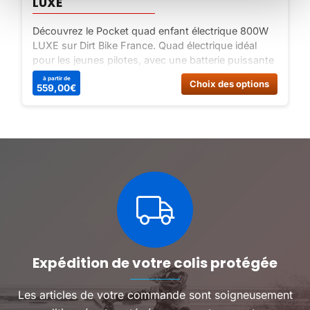
LUXE
Découvrez le Pocket quad enfant électrique 800W
LUXE sur Dirt Bike France. Quad électrique idéal
pour les jeunes pilotes, avec une batterie puissante
de 36V | 12Ah et une vitesse maximale de 25 Km/h.
Ce
Ce
à partir de
Choix des options
559,00
€
Commandez dès maintenant !
produit
produit
a
a
plusieurs
plusieu
variations.
variatio
Les
Les
options
options
peuvent
peuven
être
être
choisies
choisie
sur
sur
la
la
page
page
du
du
Expédition de votre colis protégée
produit
produit
Les articles de votre commande sont soigneusement