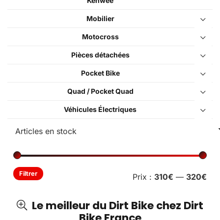
Kenwee
Mobilier
Motocross
Pièces détachées
Pocket Bike
Quad / Pocket Quad
Véhicules Électriques
Pri
Pri
Filtrer
Prix :
310€
—
320€
min
ma
Le meilleur du Dirt Bike chez Dirt
Bike France