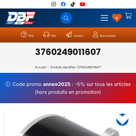
0
FAQ
SAV
Contact
Mon compte
Catégories
Résultats
0
3760249011607
Accueil
Produits identifiés “3760249011607”
Code promo
annee2025
: -5% sur tous les articles
(hors produits en promotion)