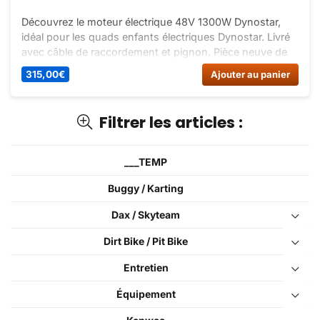
Découvrez le moteur électrique 48V 1300W Dynostar,
idéal pour les quads enfants électriques Dynostar. Livré
avec câble de raccordement et pignon. Pièce neuve de
qualité pour pocket quad Dynostar 1300W blanc.
315,00
€
Ajouter au panier
Filtrer les articles :
___TEMP
Buggy / Karting
Dax / Skyteam
Dirt Bike / Pit Bike
Entretien
Équipement