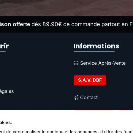
dès 89.90€ de commande partout en F
ison offerte
rir
Informations
Service Après-Vente
S.A.V. DBF
égales
Contact
Contacter DBF
okies.
t de personnaliser le contenu et les annonces, d'offrir des fonct