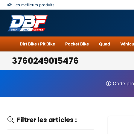
Les meilleurs produits
Catégories
Résu
Dirt Bike / Pit Bike
Pocket Bike
Quad
Véhicu
3760249015476
Code pr
Filtrer les articles :