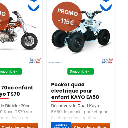
OMO
15€
Disponible
Disponible
t quad
Pocket quad enfant
rique pour
électrique 800W LUXE
t KAYO EA50
ez le Quad Kayo
Découvrez le Pocket quad
e premier pocket quad
enfant électrique 800W LUXE
que développé par
sur Dirt Bike France. Quad
issant, fiable et
électrique idéal pour les
Ce
Ce
à partir de
Choix des options
Choix des options