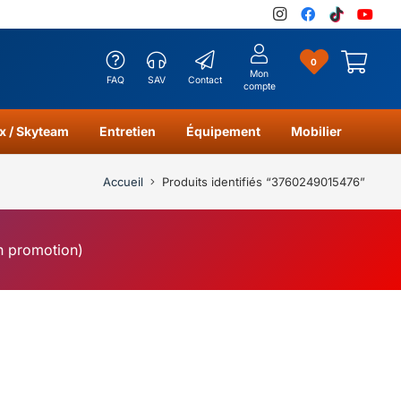
0
Mon
FAQ
SAV
Contact
compte
x / Skyteam
Entretien
Équipement
Mobilier
Accueil
Produits identifiés “3760249015476”
en promotion)