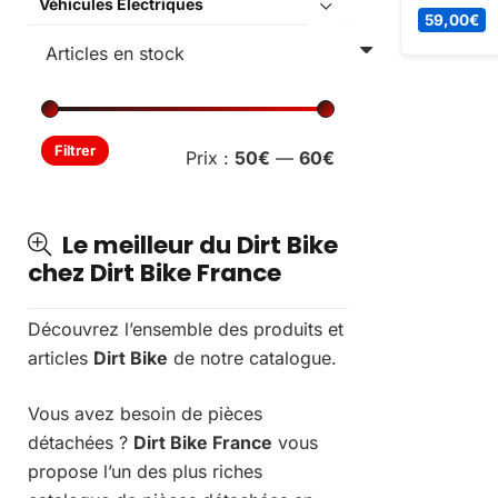
Véhicules Électriques
Contrôleur
59,00
€
marche arr
Pocket Qu
Prix
Prix
Filtrer
Prix :
50€
—
60€
min
max
Le meilleur du Dirt Bike
chez Dirt Bike France
Découvrez l’ensemble des produits et
articles
Dirt Bike
de notre catalogue.
Vous avez besoin de pièces
détachées ?
Dirt Bike France
vous
propose l’un des plus riches