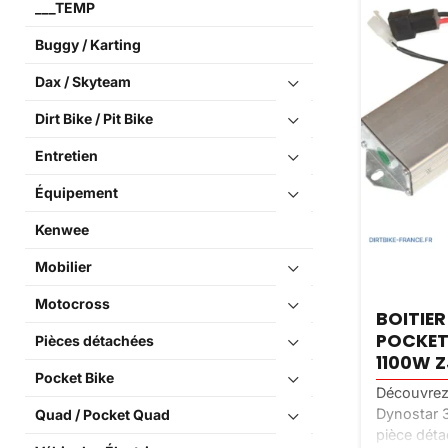
___TEMP
Buggy / Karting
Dax / Skyteam
Dirt Bike / Pit Bike
Entretien
Équipement
Kenwee
Mobilier
Motocross
BOITIE
POCKET
Pièces détachées
1100W 
Pocket Bike
Découvrez 
Dynostar 
Quad / Pocket Quad
pièce déta