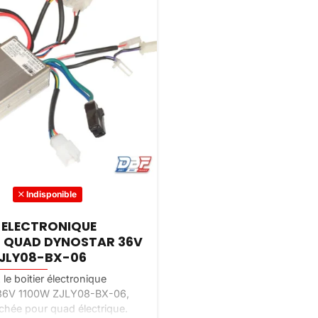
Indisponible
R ELECTRONIQUE
 QUAD DYNOSTAR 36V
ZJLY08-BX-06
le boitier électronique
36V 1100W ZJLY08-BX-06,
chée pour quad électrique.