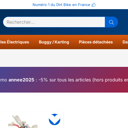
Numéro 1 du Dirt Bike en France
ltats
0
les Électriques
Buggy / Karting
Pièces détachées
Da
omo
annee2025
: -5% sur tous les articles (hors produits 