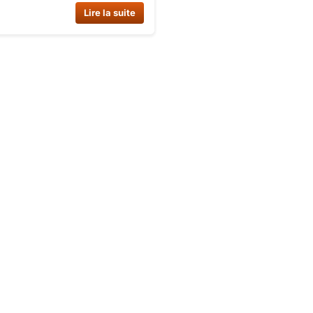
 électronique avec 3 allures et
Lire la suite
ière. Compatible avec le
ad Dynostar 1000W.