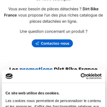
Vous avez besoin de pièces détachées ?
Dirt Bike
France
vous propose l’un des plus riches catalogue de
pièces détachées en ligne.
Une question concernant un produit ?
Contactez-nous
Les
promotions
Dirt Bike France
Ce site web utilise des cookies.
PROMO
-35€
Les cookies nous permettent de personnaliser le contenu
et les annonces, d'offrir des fonctionnalités relatives aux