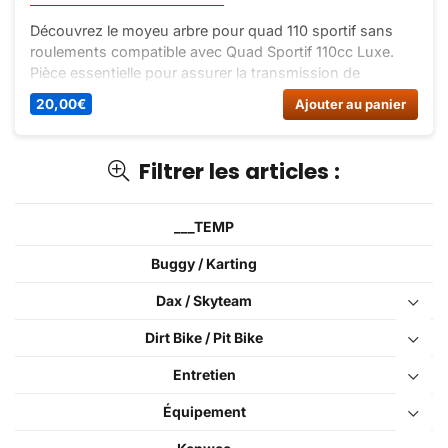
Découvrez le moyeu arbre pour quad 110 sportif sans
roulements compatible avec Quad Sportif 110cc Luxe.
Pièce essentielle pour assurer la transmission de
puissance de votre quad. Achetez-le dès maintenant sur
20,00
€
Ajouter au panier
Dirt Bike France !
Filtrer les articles :
___TEMP
Buggy / Karting
Dax / Skyteam
Dirt Bike / Pit Bike
Entretien
Équipement