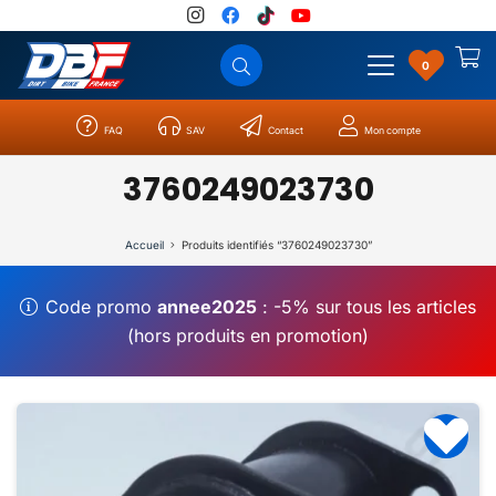
0
FAQ
SAV
Contact
Mon compte
Catégories
Résultats
0
3760249023730
Accueil
Produits identifiés “3760249023730”
Code promo
annee2025
: -5% sur tous les articles
(hors produits en promotion)