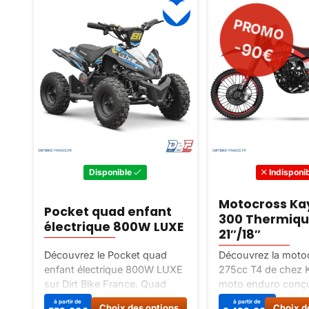
PROMO
-90€
Disponible
Indisponi
Motocross Ka
Pocket quad enfant
300 Thermiqu
électrique 800W LUXE
21″/18″
Découvrez le Pocket quad
Découvrez la moto
le
enfant électrique 800W LUXE
275cc T4 de chez 
sur Dirt Bike France. Quad
moto enduro conçu
électrique idéal pour les
amateurs d’aventur
Ce
Ce
à partir de
à partir de
s
Choix des options
Choix d