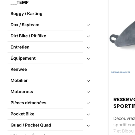
___TEMP
Buggy / Karting
Dax / Skyteam
Dirt Bike / Pit Bike
Entretien
Équipement
Kenwee
Mobilier
Motocross
RESERVO
Pièces détachées
SPORTIF
Pocket Bike
Découvrez 
sportif co
Quad / Pocket Quad
7 et Bibo