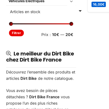
Véhicules Électriques
dès mainte
16,00
€
profitez de
Prix
Prix
Filtrer
Prix :
10€
—
20€
min
max
Le meilleur du Dirt Bike
chez Dirt Bike France
Découvrez l’ensemble des produits et
articles
Dirt Bike
de notre catalogue.
Vous avez besoin de pièces
détachées ?
Dirt Bike France
vous
propose l’un des plus riches