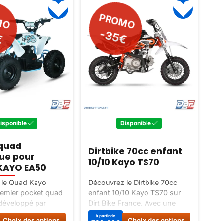
MO
PROMO
€
-35€
isponible
Disponible
 quad
Dirtbike 70cc enfant
M
que pour
10/10 Kayo TS70
a
KAYO EA50
 le Quad Kayo
Découvrez le Dirtbike 70cc
Dé
remier pocket quad
enfant 10/10 Kayo TS70 sur
MR
 développé par
Dirt Bike France. Avec une
po
ant, fiable et
cylindrée de 70cc, une vitesse
ad
Ce
Ce
à partir de
Choix des options
Choix des options