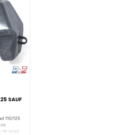
125 SAUF
ad 110/125
nce.
s de quad