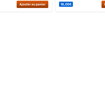
nant sur Dirt Bike France et
Bazou 7 QBAZ7ECO et Quad
Ajouter au panier
16,00
€
 la livraison rapide.
110cc Luxe Blanc. Command
maintenant !