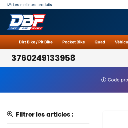
Les meilleurs produits
Catégories
Résu
Dirt Bike / Pit Bike
Pocket Bike
Quad
Véhicu
3760249133958
Code pr
Filtrer les articles :