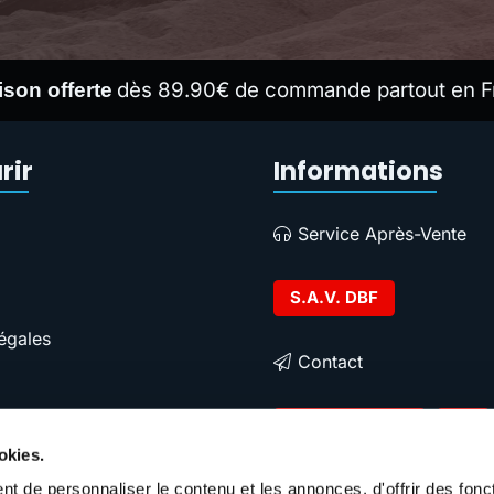
dès 89.90€ de commande partout en F
ison offerte
rir
Informations
Service Après-Vente
S.A.V. DBF
égales
Contact
Contacter DBF
okies.
t de personnaliser le contenu et les annonces, d'offrir des fonct