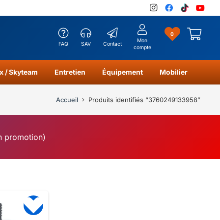
0
Mon
FAQ
SAV
Contact
compte
x / Skyteam
Entretien
Équipement
Mobilier
Accueil
Produits identifiés “3760249133958”
en promotion)