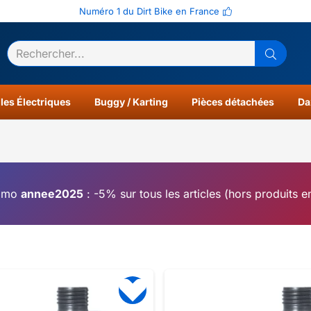
Numéro 1 du Dirt Bike en France
ltats
0
les Électriques
Buggy / Karting
Pièces détachées
Da
omo
annee2025
: -5% sur tous les articles (hors produits 