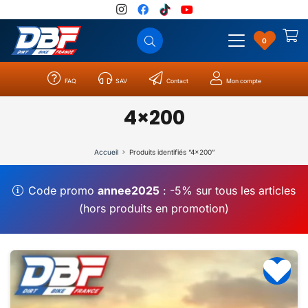
0
FAQ
SAV
Contact
Mon compte
Catégories
Résultats
0
4×200
Accueil
Produits identifiés “4x200”
Code promo
annee2025
: -5% sur tous les articles
(hors produits en promotion)