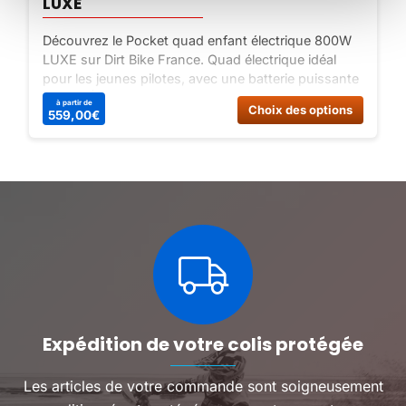
LUXE
Découvrez le Pocket quad enfant électrique 800W
LUXE sur Dirt Bike France. Quad électrique idéal
pour les jeunes pilotes, avec une batterie puissante
de 36V | 12Ah et une vitesse maximale de 25 Km/h.
Ce
Ce
à partir de
Choix des options
559,00
€
Commandez dès maintenant !
produit
produit
a
a
plusieurs
plusieu
variations.
variatio
Les
Les
options
options
peuvent
peuven
être
être
choisies
choisie
sur
sur
la
la
page
page
du
du
Expédition de votre colis protégée
produit
produit
Les articles de votre commande sont soigneusement