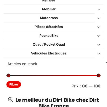
Kenwee
Mobilier
Motocross
Pièces détachées
Pocket Bike
Quad / Pocket Quad
Véhicules Électriques
Pri
Pri
Filtrer
Prix :
0€
—
10€
min
ma
Le meilleur du Dirt Bike chez Dirt
Bike France