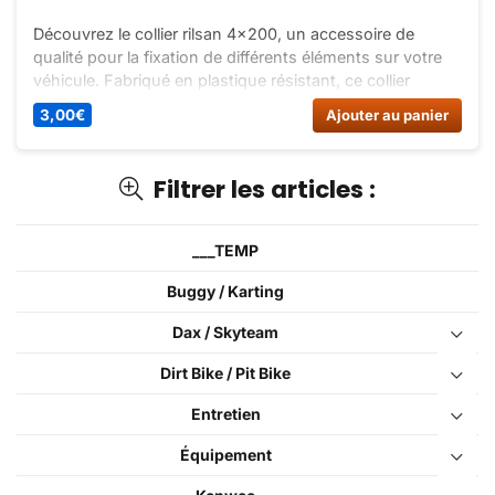
Découvrez le collier rilsan 4×200, un accessoire de
qualité pour la fixation de différents éléments sur votre
véhicule. Fabriqué en plastique résistant, ce collier
assure un maintien optimal. Commandez-le dès
3,00
€
Ajouter au panier
maintenant sur Dirt Bike France !
Filtrer les articles :
___TEMP
Buggy / Karting
Dax / Skyteam
Dirt Bike / Pit Bike
Entretien
Équipement