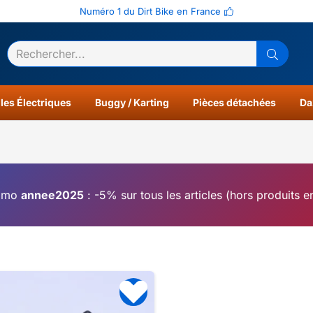
Numéro 1 du Dirt Bike en France
ltats
0
les Électriques
Buggy / Karting
Pièces détachées
Da
omo
annee2025
: -5% sur tous les articles (hors produits 