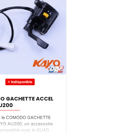
Indisponible
 GACHETTE ACCEL
U200
z le COMODO GACHETTE
O AU200, un accessoire
compatible avec le QUAD