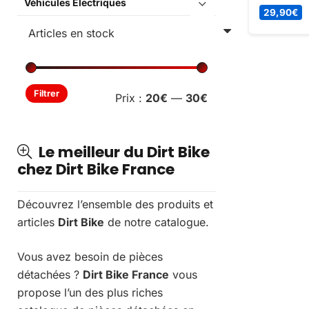
Véhicules Électriques
KAYO AU2
29,90
€
maintenant
de 29.9 eu
Prix
Prix
Filtrer
Prix :
20€
—
30€
min
max
Le meilleur du Dirt Bike
chez Dirt Bike France
Découvrez l’ensemble des produits et
articles
Dirt Bike
de notre catalogue.
Vous avez besoin de pièces
détachées ?
Dirt Bike France
vous
propose l’un des plus riches