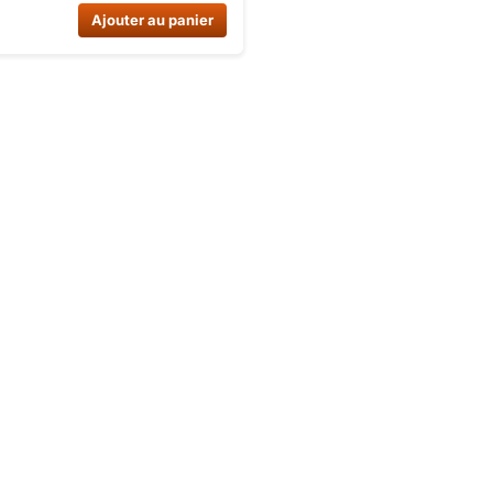
00 T3B. Commandez dès
Ajouter au panier
 sur Dirt Bike France à un prix
ros.