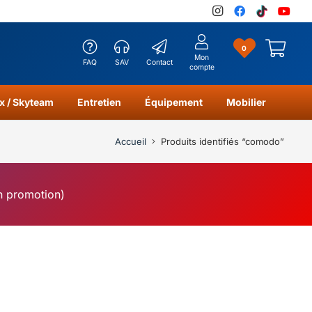
0
Mon
FAQ
SAV
Contact
compte
x / Skyteam
Entretien
Équipement
Mobilier
Accueil
Produits identifiés “comodo”
en promotion)