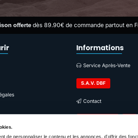
dès 89.90€ de commande partout en F
ison offerte
rir
Informations
Service Après-Vente
S.A.V. DBF
égales
Contact
Contacter DBF
okies.
t de personnaliser le contenu et les annonces, d'offrir des fonct