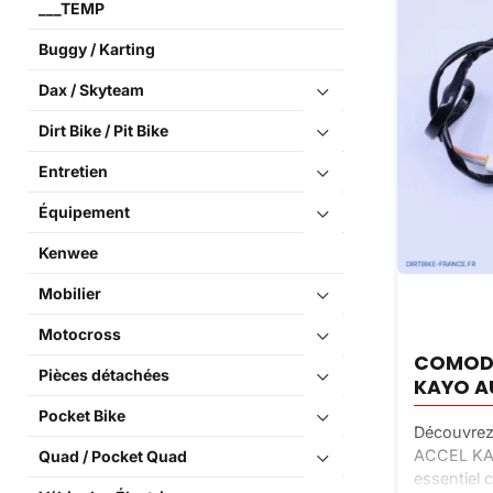
___TEMP
Buggy / Karting
Dax / Skyteam
Dirt Bike / Pit Bike
Entretien
Équipement
Kenwee
Mobilier
Motocross
COMODO
Pièces détachées
KAYO A
Pocket Bike
Découvre
ACCEL KAY
Quad / Pocket Quad
essentiel 