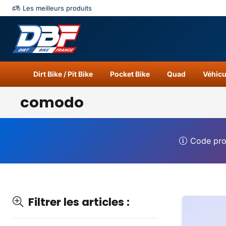
Les meilleurs produits
Catégories
Résu
Dirt Bike / Pit Bike
Pocket Bike
Quad
Véhicu
comodo
Code pr
Filtrer les articles :