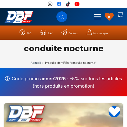
0
FAQ
SAV
Contact
Mon compte
Catégories
Résultats
0
conduite nocturne
Accueil
Produits identifiés “conduite nocturne”
Code promo
annee2025
: -5% sur tous les articles
(hors produits en promotion)