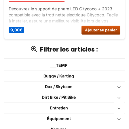
Découvrez le support de phare LED Citycoco + 2023
compatible avec la trottinette électrique Citycoco. Facile
à installer, assure une meilleure visibilité lors de vos
balades nocturnes. Commandez dès maintenant sur Dirt
9,00
€
Ajouter au panier
Bike France !
Filtrer les articles :
___TEMP
Buggy / Karting
Dax / Skyteam
Dirt Bike / Pit Bike
Entretien
Équipement