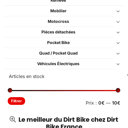
Kenwee
Mobilier
Motocross
Pièces détachées
Pocket Bike
Quad / Pocket Quad
Véhicules Électriques
Pri
Pri
Filtrer
Prix :
0€
—
10€
min
ma
Le meilleur du Dirt Bike chez Dirt
Bike France