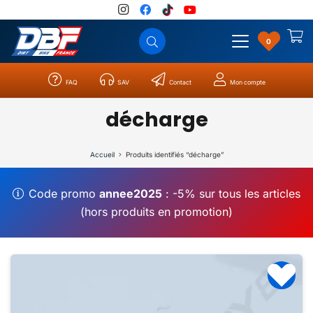
0
FAQ
SAV
Contact
Mon compte
Catégories
Résultats
0
décharge
Accueil
Produits identifiés “décharge”
Code promo
annee2025
: -5% sur tous les articles
(hors produits en promotion)