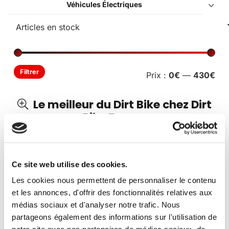
Véhicules Électriques
Pri
Pri
Filtrer
Prix :
0€
—
430€
min
ma
Le meilleur du Dirt Bike chez Dirt
Bike France
Découvrez l’ensemble des produits et articles
Dirt Bike
de notre catalogue.
Ce site web utilise des cookies.
Vous avez besoin de pièces détachées ?
Dirt Bike
Les cookies nous permettent de personnaliser le contenu
France
vous propose l’un des plus riches catalogue de
et les annonces, d'offrir des fonctionnalités relatives aux
pièces détachées en ligne.
médias sociaux et d'analyser notre trafic. Nous
partageons également des informations sur l'utilisation de
Une question concernant un produit ?