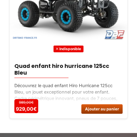
Indisponible
Quad enfant hiro hurricane 125cc
Bleu
Découvrez le quad enfant Hiro Hurricane 125cc
Bleu, un jouet exceptionnel pour votre enfant.
Cadre périmétrique innovant, pneus de 7 pouces,
989,00€
moteur Lifan 125cc, freins au guidon, sécurité
Ce
929,00
€
929,00€
Ajouter au panier
renforcée. Offrez-lui une expérience inoubliable !
produit
a
plusieurs
variations.
Les