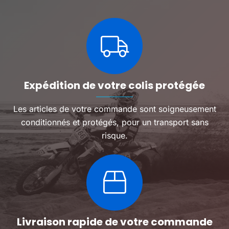
options
peuvent
être
choisies
sur
la
page
du
Expédition de votre colis protégée
produit
Les articles de votre commande sont soigneusement
conditionnés et protégés, pour un transport sans
risque.
Livraison rapide de votre commande