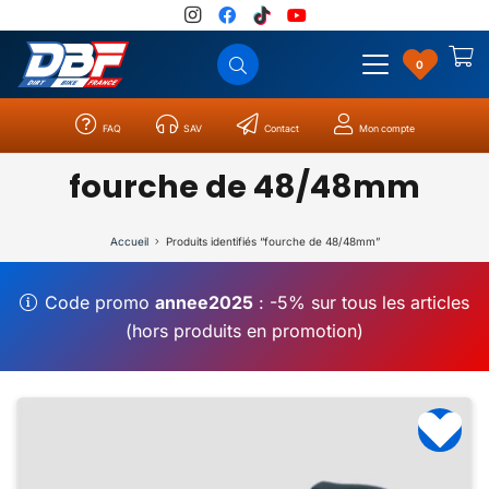
0
FAQ
SAV
Contact
Mon compte
Catégories
Résultats
0
fourche de 48/48mm
Accueil
Produits identifiés “fourche de 48/48mm”
Code promo
annee2025
: -5% sur tous les articles
(hors produits en promotion)