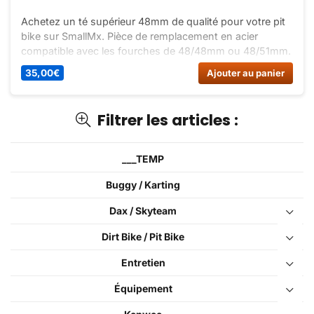
Achetez un té supérieur 48mm de qualité pour votre pit
bike sur SmallMx. Pièce de remplacement en acier
compatible avec les fourches de 48/48mm ou 48/51mm.
Livraison rapide.
35,00
€
Ajouter au panier
Filtrer les articles :
___TEMP
Buggy / Karting
Dax / Skyteam
Dirt Bike / Pit Bike
Entretien
Équipement