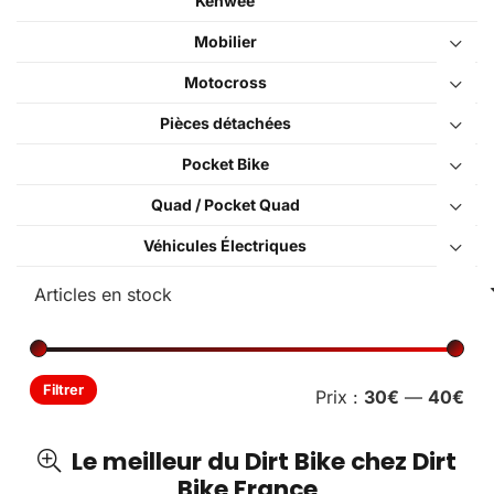
Kenwee
Mobilier
Motocross
Pièces détachées
Pocket Bike
Quad / Pocket Quad
Véhicules Électriques
Pri
Pri
Filtrer
Prix :
30€
—
40€
min
ma
Le meilleur du Dirt Bike chez Dirt
Bike France