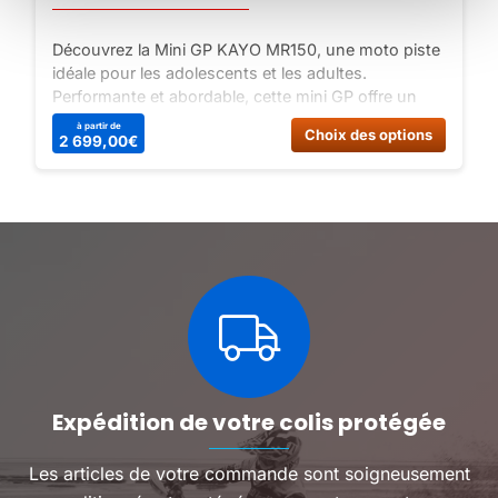
Découvrez la Mini GP KAYO MR150, une moto piste
idéale pour les adolescents et les adultes.
Performante et abordable, cette mini GP offre un
équilibre parfait. Ne manquez pas cette Mini GP
Ce
à partir de
Choix des options
2 699,00
€
KAYO MR150 en 12 pouces pour un plaisir de
produit
pilotage optimal !
a
plusieu
variatio
Les
options
peuven
être
choisie
sur
la
page
du
Expédition de votre colis protégée
produit
Les articles de votre commande sont soigneusement