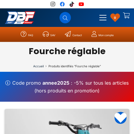
0
FAQ
SAV
Contact
Mon compte
Catégories
Résultats
0
Fourche réglable
Accueil
Produits identifiés “Fourche réglable”
Code promo
annee2025
: -5% sur tous les articles
(hors produits en promotion)