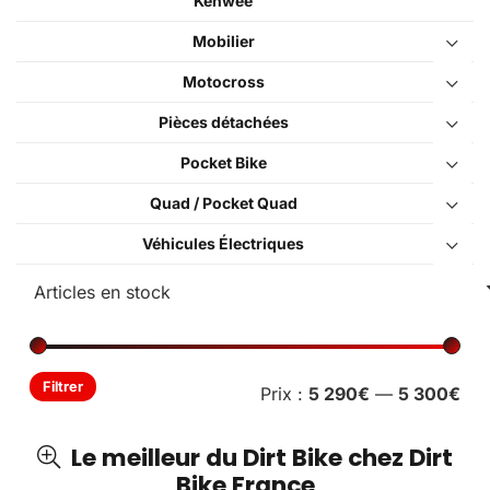
Kenwee
Mobilier
Motocross
Pièces détachées
Pocket Bike
Quad / Pocket Quad
Véhicules Électriques
Pri
Pri
Filtrer
Prix :
5 290€
—
5 300€
min
ma
Le meilleur du Dirt Bike chez Dirt
Bike France