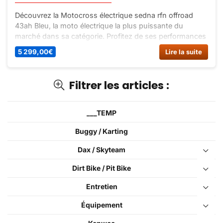
Découvrez la Motocross électrique sedna rfn offroad
43ah Bleu, la moto électrique la plus puissante du
marché dans sa catégorie. Profitez de ses performances
exceptionnelles et de son autonomie record.
5 299,00
€
Lire la suite
Commandez-la dès maintenant sur Dirt Bike France !
Filtrer les articles :
___TEMP
Buggy / Karting
Dax / Skyteam
Dirt Bike / Pit Bike
Entretien
Équipement