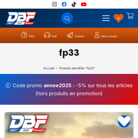
0
FAQ
SAV
Contact
Mon compte
Catégories
Résultats
0
fp33
Accueil
Produits identifiés “fp33”
Code promo
annee2025
: -5% sur tous les articles
(hors produits en promotion)