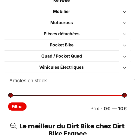
Kenwee
Mobilier
Motocross
Pièces détachées
Pocket Bike
Quad / Pocket Quad
Véhicules Électriques
Pri
Pri
Filtrer
Prix :
0€
—
10€
min
ma
Le meilleur du Dirt Bike chez Dirt
Bike France