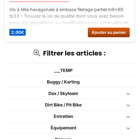
Vis à tête hexagonale à embase filetage partiel m6x65
fp33 – Trouvez la vis de qualité dont vous avez besoin
pour vos réparations ou modifications sur votre véhicule
sur Dirt Bike France. Commandez dès maintenant à un
2,00
€
Ajouter au panier
prix imbattable !
Filtrer les articles :
___TEMP
Buggy / Karting
Dax / Skyteam
Dirt Bike / Pit Bike
Entretien
Équipement