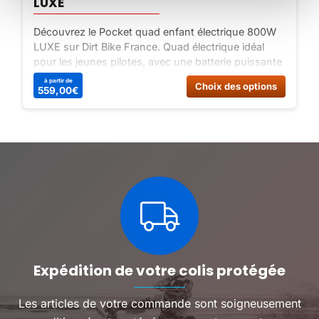
LUXE
Découvrez le Pocket quad enfant électrique 800W
LUXE sur Dirt Bike France. Quad électrique idéal
pour les jeunes pilotes, avec une batterie puissante
de 36V | 12Ah et une vitesse maximale de 25 Km/h.
Ce
Ce
à partir de
Choix des options
559,00
€
Commandez dès maintenant !
produit
produit
a
a
plusieurs
plusieu
variations.
variatio
Les
Les
options
options
peuvent
peuven
être
être
choisies
choisie
sur
sur
la
la
page
page
du
du
Expédition de votre colis protégée
produit
produit
Les articles de votre commande sont soigneusement