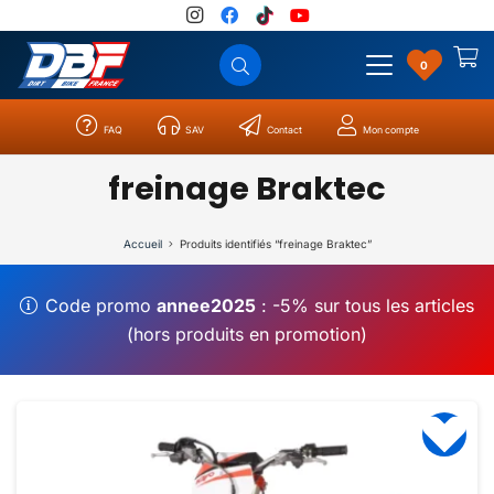
0
FAQ
SAV
Contact
Mon compte
Catégories
Résultats
0
freinage Braktec
Accueil
Produits identifiés “freinage Braktec”
Code promo
annee2025
: -5% sur tous les articles
(hors produits en promotion)