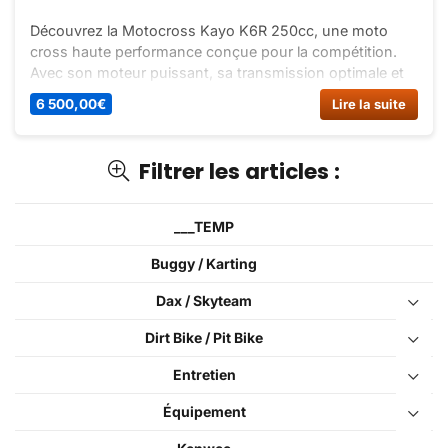
Découvrez la Motocross Kayo K6R 250cc, une moto
cross haute performance conçue pour la compétition.
Avec son moteur puissant, sa transmission optimale et
son châssis en acier chrome-molybdène, la K6R offre
6 500,00
€
Lire la suite
une expérience de conduite sans compromis.
Filtrer les articles :
___TEMP
Buggy / Karting
Dax / Skyteam
Dirt Bike / Pit Bike
Entretien
Équipement