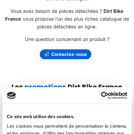
Vous avez besoin de pièces détachées ?
Dirt Bike
France
vous propose l’un des plus riches catalogue de
pièces détachées en ligne.
Une question concernant un produit ?
Contactez-nous
Les
promotions
Dirt Bike France
PROMO
Ce site web utilise des cookies.
-35€
Les cookies nous permettent de personnaliser le contenu
et les annonces, d'offrir des fonctionnalités relatives aux