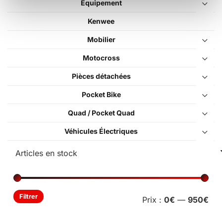
Équipement
page
du
Kenwee
prod
Mobilier
Motocross
Pièces détachées
Pocket Bike
Quad / Pocket Quad
Véhicules Électriques
Pri
Pri
Filtrer
Prix :
0€
—
950€
min
ma