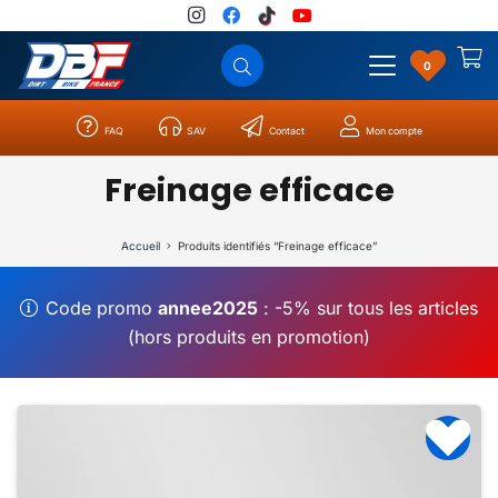
0
FAQ
SAV
Contact
Mon compte
Catégories
Résultats
0
Freinage efficace
Accueil
Produits identifiés “Freinage efficace”
Code promo
annee2025
: -5% sur tous les articles
(hors produits en promotion)