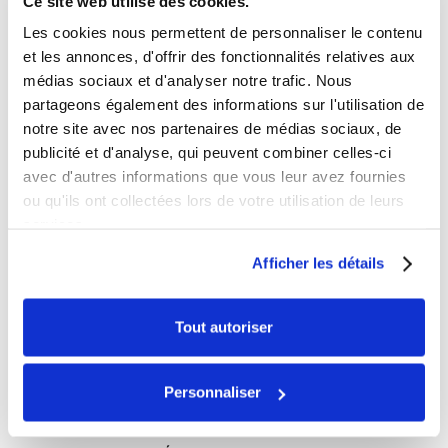
Ce site web utilise des cookies.
MONSTER QUAD (1 PAIRE DE GANT
Les cookies nous permettent de personnaliser le contenu
OFFERTE)
et les annonces, d'offrir des fonctionnalités relatives aux
Découvrez le Mini pocket quad enfant électrique 250W
médias sociaux et d'analyser notre trafic. Nous
MONSTER QUAD, idéal pour l’apprentissage du quad en
partageons également des informations sur l'utilisation de
toute sécurité pour les enfants à partir de 3 ans. Offre
notre site avec nos partenaires de médias sociaux, de
spéciale : 1 paire de gant enfant offerte !
à partir de
Ce
Choix des options
publicité et d'analyse, qui peuvent combiner celles-ci
339,00
€
prod
avec d'autres informations que vous leur avez fournies
a
ou qu'ils ont collectées lors de votre utilisation de leurs
Filtrer les articles :
plus
services.
varia
Afficher les détails
___TEMP
Les
opti
Buggy / Karting
peuv
Tout autoriser
Dax / Skyteam
être
choi
Dirt Bike / Pit Bike
Personnaliser
sur
Entretien
la