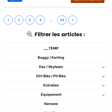
1
2
3
4
…
44
Filtrer les articles :
___TEMP
Buggy / Karting
Dax / Skyteam
Dirt Bike / Pit Bike
Entretien
Équipement
Kenwee