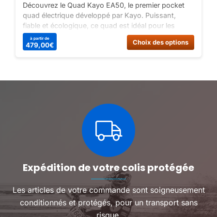
Découvrez le Quad Kayo EA50, le premier pocket
quad électrique développé par Kayo. Puissant,
fiable et écologique, ce quad est idéal pour les
jeunes pilotes en quête de sensations fortes.
Ce
Ce
à partir de
Choix des options
479,00
€
Profitez de ses performances exceptionnelles et de
produit
produit
son design soigné !
a
a
plusieurs
plusieu
variations.
variatio
Les
Les
options
options
peuvent
peuven
être
être
choisies
choisie
sur
sur
la
la
page
page
du
du
Expédition de votre colis protégée
produit
produit
Les articles de votre commande sont soigneusement
conditionnés et protégés, pour un transport sans
risque.