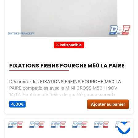
Indisponible
FIXATIONS FREINS FOURCHE M50 LA PAIRE
Découvrez les FIXATIONS FREINS FOURCHE M50 LA
PAIRE compatibles avec le MINI CROSS M50 H 9CV
14/12. Fixations de freins de qualité pour assurer la
sécurité et le bon fonctionnement de votre véhicule.
4,00
€
Ajouter au panier
Commandez dès maintenant sur Dirt Bike France.