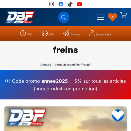
0
FAQ
SAV
Contact
Mon compte
Catégories
Résultats
0
freins
Accueil
Produits identifiés “freins”
Code promo
annee2025
: -5% sur tous les articles
(hors produits en promotion)