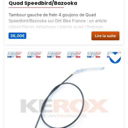
Quad Speedbird/Bazooka
Tambour gauche de frein 4 goujons de Quad
Speedbird/Bazooka sur Dirt Bike France : un article
classé Pieces detachees / pieces quad / freinage.
36,00
€
Lire la suite