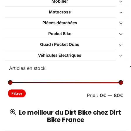
Mobilier
Motocross
Pièces détachées
Pocket Bike
Quad / Pocket Quad
Véhicules Électriques
Pri
Pri
Filtrer
Prix :
0€
—
80€
min
ma
Le meilleur du Dirt Bike chez Dirt
Bike France