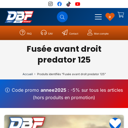
0
FAQ
SAV
Contact
Mon compte
Catégories
Résultats
0
Fusée avant droit
predator 125
Accueil
Produits identifiés “Fusée avant droit predator 125”
Code promo
annee2025
: -5% sur tous les articles
(hors produits en promotion)