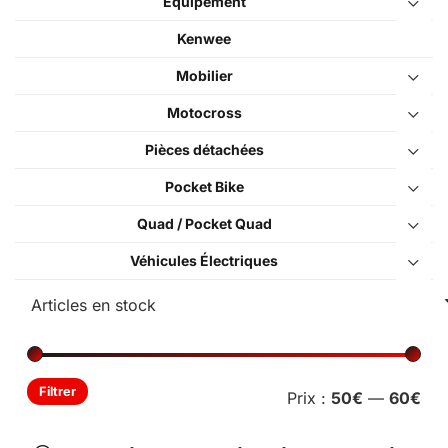
Équipement
Kenwee
Mobilier
Motocross
Pièces détachées
Pocket Bike
Quad / Pocket Quad
Véhicules Électriques
Pri
Pri
Filtrer
Prix :
50€
—
60€
min
ma