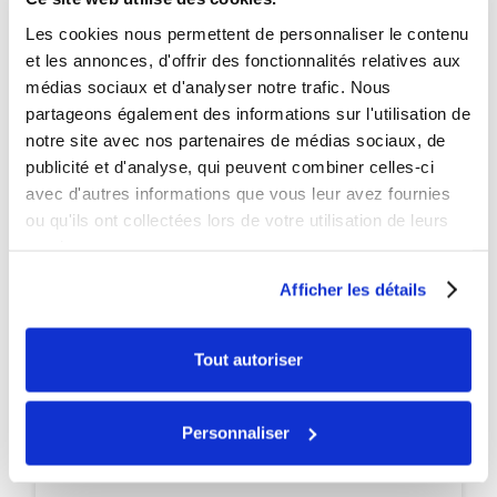
Les cookies nous permettent de personnaliser le contenu
et les annonces, d'offrir des fonctionnalités relatives aux
PROMO
médias sociaux et d'analyser notre trafic. Nous
-35€
partageons également des informations sur l'utilisation de
notre site avec nos partenaires de médias sociaux, de
publicité et d'analyse, qui peuvent combiner celles-ci
avec d'autres informations que vous leur avez fournies
ou qu'ils ont collectées lors de votre utilisation de leurs
services.
Afficher les détails
Tout autoriser
Personnaliser
Disponible