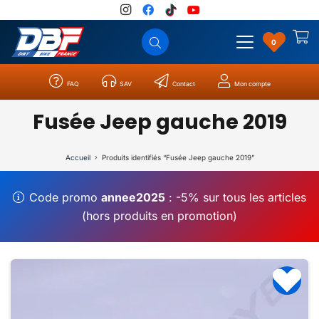
0
FAQ
SAV
Contact
Mon compte
Catégories
Résultats
0
Fusée Jeep gauche 2019
Accueil
Produits identifiés “Fusée Jeep gauche 2019”
Code promo
annee2025
: -5% sur tous les articles
(hors produits en promotion)