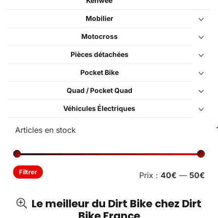
Kenwee
Mobilier
Motocross
Pièces détachées
Pocket Bike
Quad / Pocket Quad
Véhicules Électriques
Pri
Pri
Filtrer
Prix :
40€
—
50€
min
ma
Le meilleur du Dirt Bike chez Dirt
Bike France