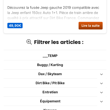
Découvrez la fusée Jeep gauche 2019 compatible avec
la Jeep enfant 150cc Auto 1+1. Pièce de train arrière de
qualité à prix attractif sur Dirt Bike France. Commandez
dès maintenant !
49,90
€
Lire la suite
Filtrer les articles :
___TEMP
Buggy / Karting
Dax / Skyteam
Dirt Bike / Pit Bike
Entretien
Équipement