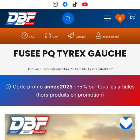
0
FAQ
SAV
Contact
Mon compte
Catégories
Résultats
0
FUSEE PQ TYREX GAUCHE
Accueil
Produits identifiés “FUSEE PQ TYREX GAUCHE”
Code promo
annee2025
: -5% sur tous les articles
(hors produits en promotion)