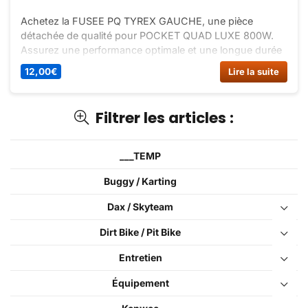
Achetez la FUSEE PQ TYREX GAUCHE, une pièce
détachée de qualité pour POCKET QUAD LUXE 800W.
Assurez une performance optimale et une longue durée
de vie à votre quad avec cette pièce de rechange
12,00
€
Lire la suite
essentielle.
Filtrer les articles :
___TEMP
Buggy / Karting
Dax / Skyteam
Dirt Bike / Pit Bike
Entretien
Équipement