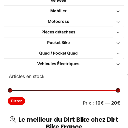
Kenwee
Mobilier
Motocross
Pièces détachées
Pocket Bike
Quad / Pocket Quad
Véhicules Électriques
Pri
Pri
Filtrer
Prix :
10€
—
20€
min
ma
Le meilleur du Dirt Bike chez Dirt
Bike France