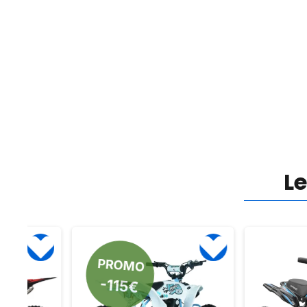
L
PROMO
-115€