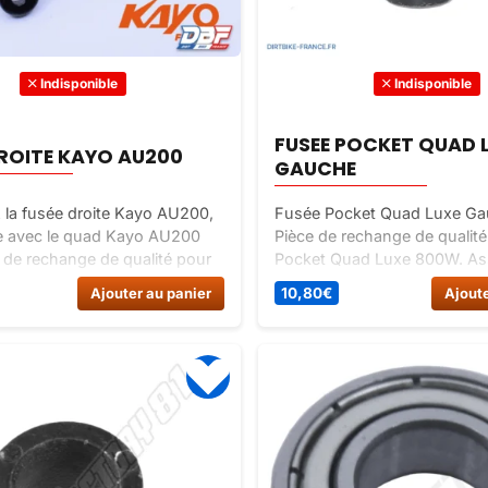
Indisponible
Indisponible
FUSEE POCKET QUAD 
DROITE KAYO AU200
GAUCHE
la fusée droite Kayo AU200,
Fusée Pocket Quad Luxe Ga
e avec le quad Kayo AU200
Pièce de rechange de qualit
 de rechange de qualité pour
Pocket Quad Luxe 800W. Ass
stabilité de votre quad.
bon fonctionnement de votr
Ajouter au panier
10,80
€
Ajoute
 dès maintenant sur Dirt
cette fusée durable et perfo
e !