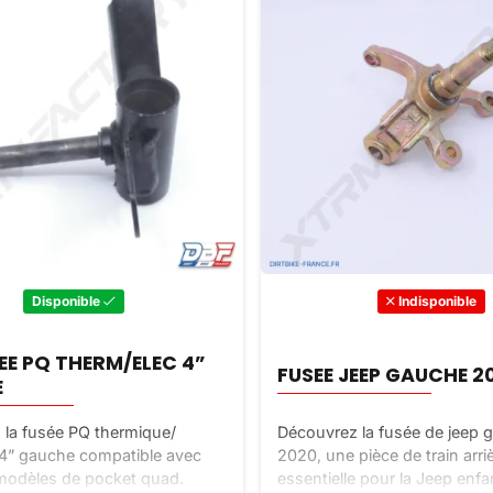
Disponible
Indisponible
SEE PQ THERM/ELEC 4”
FUSEE JEEP GAUCHE 2
E
la fusée PQ thermique/
Découvrez la fusée de jeep 
 4” gauche compatible avec
2020, une pièce de train arri
modèles de pocket quad.
essentielle pour la Jeep enfa