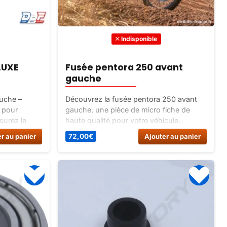
Indisponible
LUXE
Fusée pentora 250 avant
gauche
uche –
Découvrez la fusée pentora 250 avant
é pour
gauche, une pièce de micro fiche de
urez le
haute qualité pour votre véhicule.
e quad avec
Commandez dès maintenant sur Dirt
r au panier
72,00
€
Ajouter au panier
rmante.
Bike France pour une performance
optimale et une durabilité garantie.