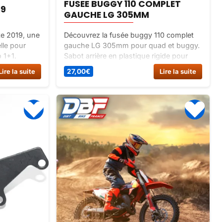
FUSEE BUGGY 110 COMPLET
19
GAUCHE LG 305MM
te 2019, une
Découvrez la fusée buggy 110 complet
elle pour
gauche LG 305mm pour quad et buggy.
 1+1.
Sabot arrière en plastique rigide pour
t sur Dirt
quad enfant 110cc Sportif, quad 125cc
Lire la suite
27,00
€
Lire la suite
KX et quad 125cc Bazou. Largeur
210mm, longueur 250mm. Vendu nu,
sans boulonnerie.