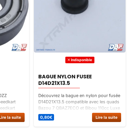
Indisponible
BAGUE NYLON FUSEE
D14D21X13.5
00ZZ
Découvrez la bague en nylon pour fusée
eedkart
D14D21X13.5 compatible avec les quads
peedkart
Bazou 7 QBAZ7ECO et Bibou 110cc Luxe
fluide et
Blanc. Pièce de rechange de qualité pour
Lire la suite
0,80
€
Lire la suite
améliorer la
une direction fluide et précise.
votre buggy.