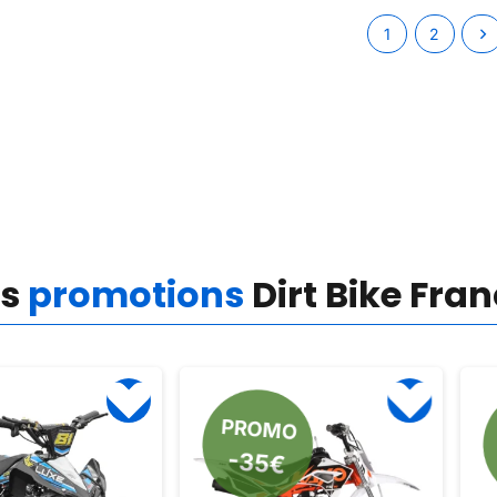
1
2
es
promotions
Dirt Bike Fra
PROMO
PRO
-60
-35€