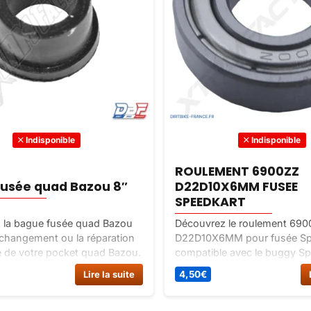
Indisponible
Indisponible
ROULEMENT 6900ZZ
usée quad Bazou 8″
D22D10X6MM FUSEE
SPEEDKART
 la bague fusée quad Bazou
Découvrez le roulement 69
 changement ou la réparation
D22D10X6MM pour fusée Sp
e de votre pocket quad Bazou.
compatible avec le buggy S
change de qualité à petit prix
100CC. Assurez une rotation 
Lire la suite
4,50
€
ke France.
silencieuse de la fusée pour 
maniabilité et la stabilité de 