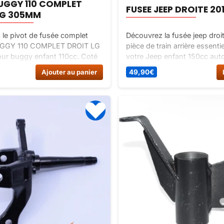
UGGY 110 COMPLET
FUSEE JEEP DROITE 20
LG 305MM
le pivot de fusée complet
Découvrez la fusée jeep droi
GGY 110 COMPLET DROIT LG
pièce de train arrière essenti
r buggy enfant 110cc. Coté
votre Jeep enfant 150cc auto
us fusée, pivots et axe de roue.
Commandez-la dès maintenan
Ajouter au panier
49,90
€
ivots 304mm. Longueur axe
Bike France !
40mm. Bras de fusée 81mm.