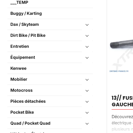
___TEMP
Buggy / Karting
Dax / Skyteam
Dirt Bike / Pit Bike
Entretien
Équipement
Kenwee
Mobilier
Motocross
13// FU
Pièces détachées
GAUCH
Pocket Bike
Découvrez 
électrique
Quad / Pocket Quad
plusieurs 