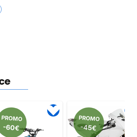
nce
MO
PROMO
€
-45€