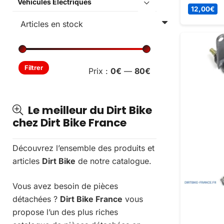
Véhicules Électriques
Pièce de r
12,00
€
performan
durée de v
Prix
Prix
Filtrer
Prix :
0€
—
80€
min
max
Le meilleur du Dirt Bike
chez Dirt Bike France
Découvrez l’ensemble des produits et
articles
Dirt Bike
de notre catalogue.
Vous avez besoin de pièces
détachées ?
Dirt Bike France
vous
propose l’un des plus riches