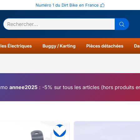
Numéro 1 du Dirt Bike en France
ltats
0
les Électriques
Buggy / Karting
Pièces détachées
Da
omo
annee2025
: -5% sur tous les articles (hors produits 