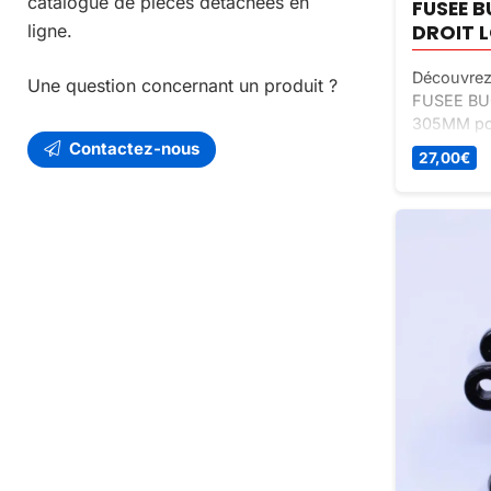
catalogue de pièces détachées en
FUSEE B
DROIT 
ligne.
Découvrez 
Une question concernant un produit ?
FUSEE BU
305MM pou
droit, incl
Contactez-nous
27,00
€
Hauteur p
de roue 1