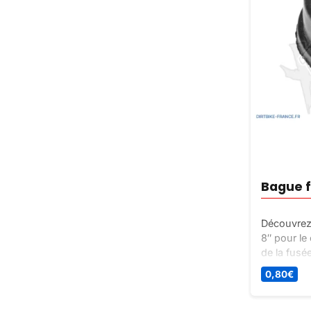
Bague f
Découvrez
8″ pour le
de la fusé
Pièce de re
0,80
€
sur Dirt Bi