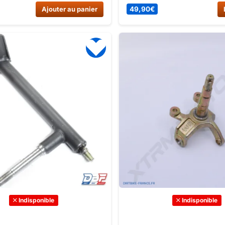
echange de qualité pour une
Fabriquée avec des matériau
Ajouter au panier
49,90
€
ce optimale et une longue
qualité, cette fusée garantit d
ie.
performance. Commandez-l
maintenant sur Dirt Bike Fran
Indisponible
Indisponible