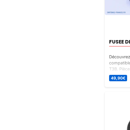
FUSEE 
Découvrez 
compatibl
T3B. Pièce
assurer la 
49,90
€
Commandez
Bike Franc