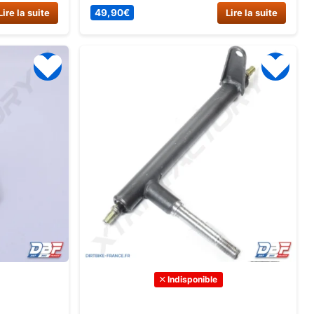
x de haute
Jeep enfant 150cc auto 1+1.
Lire la suite
49,90
€
Lire la suite
urabilité et
Commandez dès maintenant sur Dirt
a dès
Bike France.
ce !
Indisponible