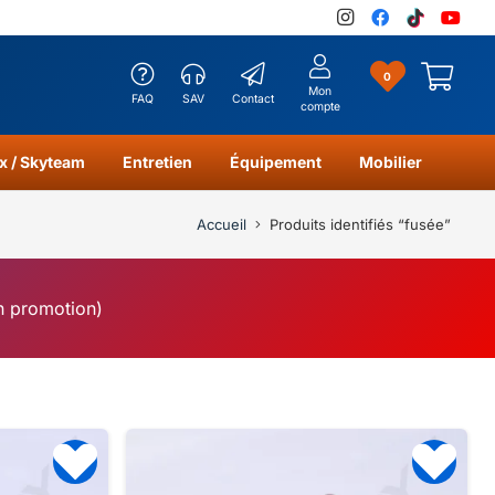
0
Mon
FAQ
SAV
Contact
compte
x / Skyteam
Entretien
Équipement
Mobilier
Accueil
Produits identifiés “fusée”
en promotion)