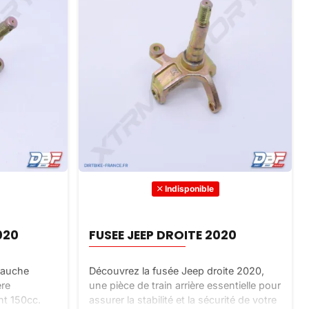
Indisponible
020
FUSEE JEEP DROITE 2020
gauche
Découvrez la fusée Jeep droite 2020,
ère
une pièce de train arrière essentielle pour
nt 150cc.
assurer la stabilité et la sécurité de votre