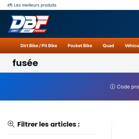
Les meilleurs produits
Catégories
Résu
Dirt Bike / Pit Bike
Pocket Bike
Quad
Véhicu
fusée
Code pr
Filtrer les articles :