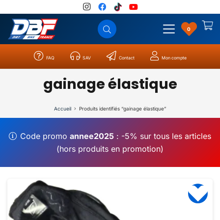
0
FAQ
SAV
Contact
Mon compte
Catégories
Résultats
0
gainage élastique
Accueil
Produits identifiés “gainage élastique”
Code promo
annee2025
: -5% sur tous les articles
(hors produits en promotion)