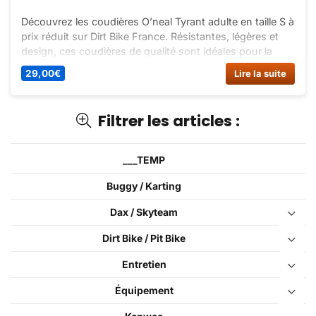
Découvrez les coudières O’neal Tyrant adulte en taille S à
prix réduit sur Dirt Bike France. Résistantes, légères et
design, ces coudières de qualité sont idéales pour la
pratique du motocross. Commandez dès maintenant !
29,00
€
Lire la suite
Filtrer les articles :
___TEMP
Buggy / Karting
Dax / Skyteam
Dirt Bike / Pit Bike
Entretien
Équipement