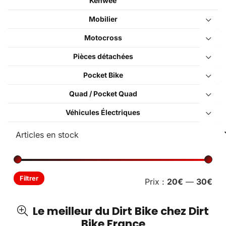
Kenwee
Mobilier
Motocross
Pièces détachées
Pocket Bike
Quad / Pocket Quad
Véhicules Électriques
Pri
Pri
Filtrer
Prix :
20€
—
30€
min
ma
Le meilleur du Dirt Bike chez Dirt
Bike France