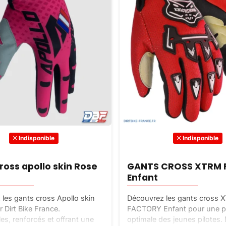
Indisponible
Indisponible
ross apollo skin Rose
GANTS CROSS XTRM
Enfant
les gants cross Apollo skin
Découvrez les gants cross 
 Dirt Bike France.
FACTORY Enfant pour une p
es, renforcés et offrant une
optimale des jeunes pilotes.