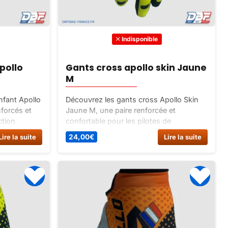
Indisponible
pollo
Gants cross apollo skin Jaune
M
nfant Apollo
Découvrez les gants cross Apollo Skin
forcés et
Jaune M, une paire renforcée et
ction
confortable pour les pilotes de
lles et 6
motocross. Disponible en 5 tailles et 6
Lire la suite
24,00
€
Lire la suite
aintenant
couleurs. Achetez dès maintenant sur
Dirt Bike France !