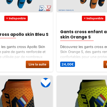
Indisponible
Indisponible
Gants cross enfant a
ross apollo skin Bleu S
skin Orange S
les gants cross Apollo Skin
Découvrez les gants cross e
e paire de gants renforcée et
Skin Orange S, des gants ren
e utilisée par de nombreux
confortables pour une prote
ans le monde du motocross.
optimale. Disponibles en 5 tai
Lire la suite
24,00
€
 en 5 tailles et 6 couleurs.
couleurs. Achetez-les dès m
sur Dirt Bike France !