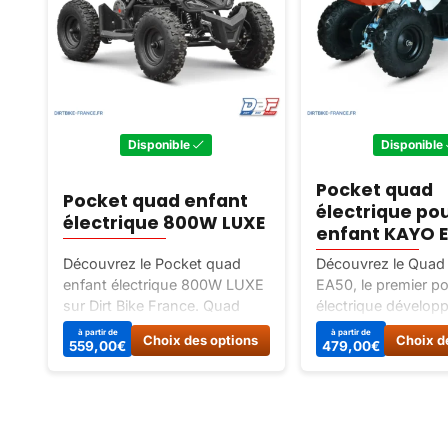
Disponible
Disponible
Pocket quad
Pocket quad enfant
électrique po
électrique 800W LUXE
enfant KAYO 
Découvrez le Pocket quad
Découvrez le Quad
enfant électrique 800W LUXE
EA50, le premier p
sur Dirt Bike France. Quad
électrique dévelop
électrique idéal pour les
Kayo. Puissant, fiab
Ce
à partir de
à partir de
Choix des options
Choix d
559,00
€
479,00
€
jeunes pilotes, avec une
écologique, ce quad
produit
batterie puissante de 36V |
pour les jeunes pil
a
12Ah et une vitesse maximale
quête de sensations
plusieurs
variations.
de 25 Km/h. Commandez dès
Profitez de ses pe
Les
maintenant !
exceptionnelles et
options