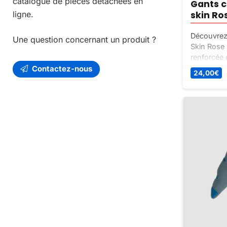
catalogue de pièces détachées en
Gants c
skin Ro
ligne.
Découvrez 
Une question concernant un produit ?
Skin Rose 
renforcée 
pratique d
Contactez-nous
24,00
€
plusieurs t