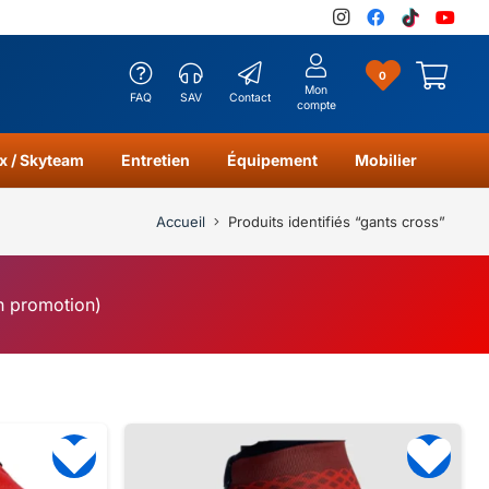
0
Mon
FAQ
SAV
Contact
compte
x / Skyteam
Entretien
Équipement
Mobilier
Accueil
Produits identifiés “gants cross”
en promotion)