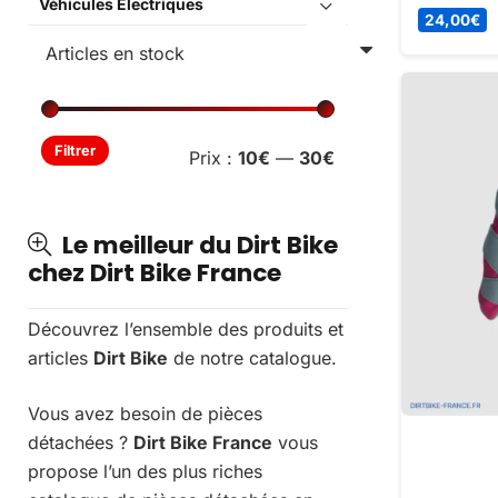
Véhicules Électriques
protection
24,00
€
permettro
sensations
motocross
Prix
Prix
Filtrer
Prix :
10€
—
30€
min
max
Le meilleur du Dirt Bike
chez Dirt Bike France
Découvrez l’ensemble des produits et
articles
Dirt Bike
de notre catalogue.
Vous avez besoin de pièces
détachées ?
Dirt Bike France
vous
propose l’un des plus riches