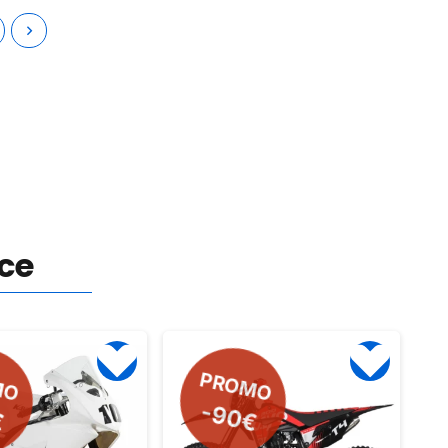
nce
MO
PROMO
-90€
€