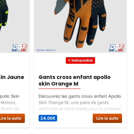
Indisponible
kin Jaune
Gants cross enfant apollo
skin Orange M
pollo Skin
Découvrez les gants cross enfant Apollo
 Motors,
Skin Orange M, une paire de gants
 liberté de
renforcée et confortable pour la pratique
plusieurs
du motocross. Disponibles en plusieurs
Lire la suite
24,00
€
Lire la suite
dez dès
tailles et couleurs.
ce !