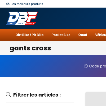
Les meilleurs produits
Catégories
Résu
Dirt Bike / Pit Bike
Pocket Bike
Quad
Véhicu
gants cross
Code pr
Filtrer les articles :