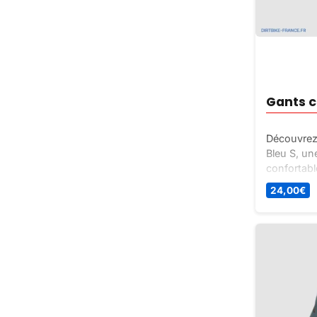
Gants c
Découvrez 
Bleu S, un
confortabl
pilotes d
24,00
€
Disponibles