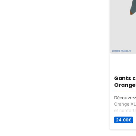
Gants c
Orange
Découvrez 
Orange XL,
et conforta
motocross.
24,00
€
couleurs.