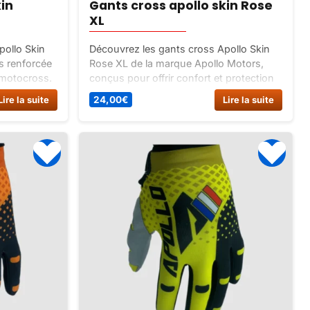
kin
Gants cross apollo skin Rose
XL
pollo Skin
Découvrez les gants cross Apollo Skin
s renforcée
Rose XL de la marque Apollo Motors,
e motocross.
conçus pour offrir confort et protection
couleurs,
aux pilotes de motocross. Disponibles
Lire la suite
24,00
€
Lire la suite
tion
en 5 tailles et 6 couleurs.