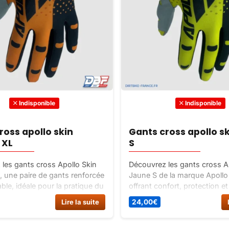
Indisponible
Indisponible
ross apollo skin
Gants cross apollo s
 XL
S
les gants cross Apollo Skin
Découvrez les gants cross A
 une paire de gants renforcée
Jaune S de la marque Apollo
ble, idéale pour la pratique du
offrant confort, protection et
 Disponible en 5 tailles et 6
mouvement. Disponibles en 
Lire la suite
24,00
€
tailles et couleurs. Comman
maintenant sur Dirt Bike Fran