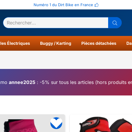
Numéro 1 du Dirt Bike en France
ltats
0
les Électriques
Buggy / Karting
Pièces détachées
Da
omo
annee2025
: -5% sur tous les articles (hors produits 