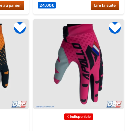
rs. Idéaux
optimale. Disponible en 5 tailles et 6
r au panier
24,00
€
Lire la suite
t quad ou
couleurs. Achetez dès maintenant sur
Dirt Bike France !
Indisponible