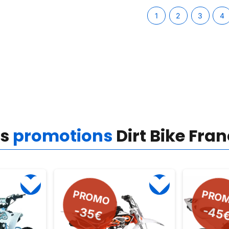
1
2
3
4
es
promotions
Dirt Bike Fra
PROMO
PRO
-45
-35€