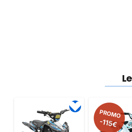
L
PROMO
-115€