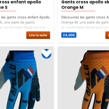
ross enfant apollo
Gants cross apollo s
se S
Orange M
les gants cross enfant Apollo
Découvrez les gants cross A
S, une paire de gants
Orange M, une paire de gant
et confortable idéale pour la
et confortable idéale pour l
u motocross. Disponible en
Disponibles en 5 tailles et 6 
Lire la suite
24,00
€
ailles et couleurs.
ces gants offrent une protec
optimale.