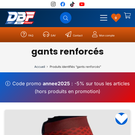
0
FAQ
SAV
Contact
Mon compte
Catégories
Résultats
0
gants renforcés
Accueil
Produits identifiés “gants renforcés”
Code promo
annee2025
: -5% sur tous les articles
(hors produits en promotion)