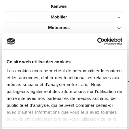
Kenwee
Mobilier
Motocross
Pièces détachées
Pocket Bike
Quad / Pocket Quad
Ce site web utilise des cookies.
Véhicules Électriques
Les cookies nous permettent de personnaliser le contenu
et les annonces, d'offrir des fonctionnalités relatives aux
médias sociaux et d'analyser notre trafic. Nous
partageons également des informations sur l'utilisation de
notre site avec nos partenaires de médias sociaux, de
publicité et d'analyse, qui peuvent combiner celles-ci
Pri
Pri
Filtrer
Prix :
20€
—
30€
avec d'autres informations que vous leur avez fournies
min
ma
ou qu'ils ont collectées lors de votre utilisation de leurs
Le meilleur du Dirt Bike chez Dirt
services.