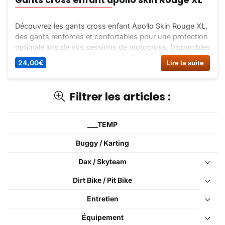
Découvrez les gants cross enfant Apollo Skin Rouge XL,
des gants renforcés et confortables pour une protection
optimale lors de vos sessions de motocross. Disponibles
en différentes tailles et couleurs.
24,00
€
Lire la suite
Filtrer les articles :
___TEMP
Buggy / Karting
Dax / Skyteam
Dirt Bike / Pit Bike
Entretien
Équipement