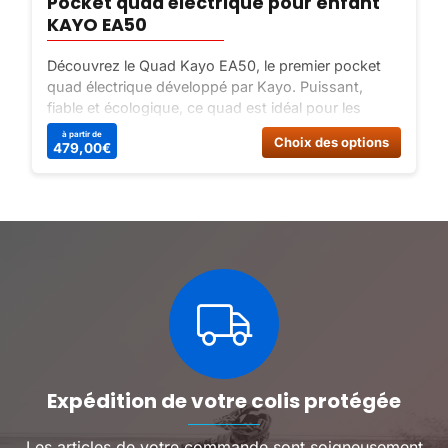
Pocket quad électrique pour enfant
KAYO EA50
Découvrez le Quad Kayo EA50, le premier pocket
quad électrique développé par Kayo. Puissant,
fiable et écologique, ce quad est idéal pour les
jeunes pilotes en quête de sensations fortes.
Ce
à partir de
Choix des options
479,00
€
Profitez de ses performances exceptionnelles et de
produit
son design soigné !
a
plusieu
variatio
Les
options
peuven
être
choisie
sur
la
page
du
Expédition de votre colis protégée
produit
Les articles de votre commande sont soigneusement