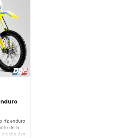
 enduro
o rfz enduro
oto de la
 proche des