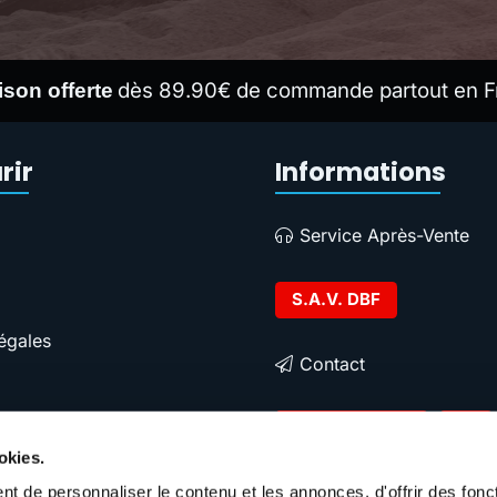
dès 89.90€ de commande partout en F
ison offerte
rir
Informations
Service Après-Vente
S.A.V. DBF
égales
Contact
Contacter DBF
okies.
t de personnaliser le contenu et les annonces, d'offrir des fonct