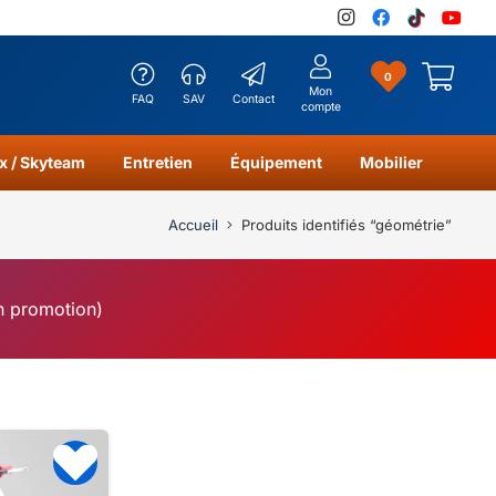
0
Mon
FAQ
SAV
Contact
compte
x / Skyteam
Entretien
Équipement
Mobilier
Accueil
Produits identifiés “géométrie”
en promotion)