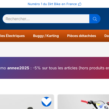
Numéro 1 du Dirt Bike en France
ltats
0
les Électriques
Buggy / Karting
Pièces détachées
Da
omo
annee2025
: -5% sur tous les articles (hors produits 