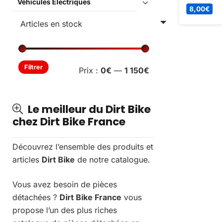
Véhicules Électriques
spécifique
8,00
€
robuste et
essentiel 
Prix
Prix
Filtrer
Prix :
0€
—
1 150€
min
max
Le meilleur du Dirt Bike
chez Dirt Bike France
Découvrez l’ensemble des produits et
articles
Dirt Bike
de notre catalogue.
Vous avez besoin de pièces
détachées ?
Dirt Bike France
vous
propose l’un des plus riches