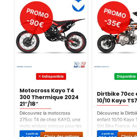
PROMO
PROMO
-90€
-35€
Indisponible
Disponible
Motocross Kayo T4
Dirtbike 70cc
300 Thermique 2024
u
10/10 Kayo TS
21″/18″
Découvrez la motocross
Découvrez le Dirtb
un
275cc T4 de chez KAYO, une
enfant 10/10 Kayo 
re
moto enduro conçue pour les
Dirt Bike France. A
amateurs d’aventures et de
cylindrée de 70cc, 
Ce
à partir de
à partir de
r
Choix des options
Choix d