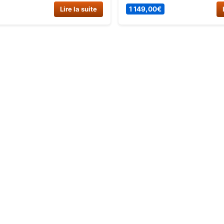
ment pour la RFZ, ce sélecteur
motos de championnat du 
Lire la suite
1 149,00
€
 pratique est un accessoire
moto cross. Performante et 
pour votre moto.
cette moto Enduro est équi
grandes roues et de suspen