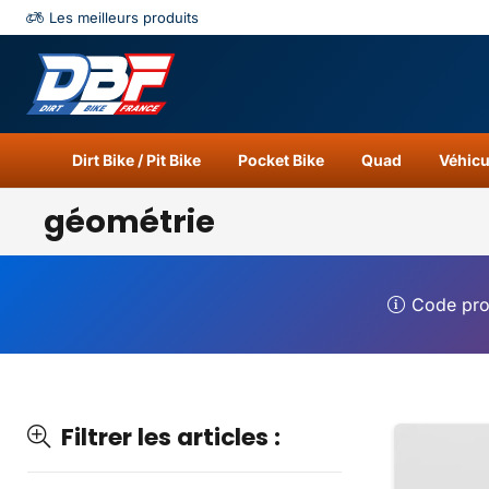
Les meilleurs produits
Catégories
Résu
Dirt Bike / Pit Bike
Pocket Bike
Quad
Véhicu
géométrie
Code pr
Filtrer les articles :