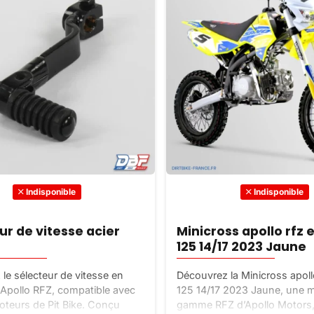
Indisponible
Indisponible
ur de vitesse acier
Minicross apollo rfz
125 14/17 2023 Jaune
le sélecteur de vitesse en
Découvrez la Minicross apoll
 Apollo RFZ, compatible avec
125 14/17 2023 Jaune, une m
oteurs de Pit Bike. Conçu
gamme RFZ d’Apollo Motors,