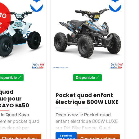
MO
€
isponible
Disponible
 quad
Pocket quad enfant
Q
que pour
électrique 800W LUXE
h
KAYO EA50
 le Quad Kayo
Découvrez le Pocket quad
Dé
remier pocket quad
enfant électrique 800W LUXE
Hi
 développé par
sur Dirt Bike France. Quad
jo
ant, fiable et
électrique idéal pour les
en
Ce
Ce
à partir de
9
9
Choix des options
Choix des options