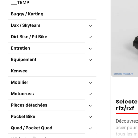
___TEMP
Buggy / Karting
Dax / Skyteam
Dirt Bike / Pit Bike
Entretien
Équipement
Kenwee
Mobilier
Motocross
Selecte
Pièces détachées
rfz/rxf
Pocket Bike
Découvrez 
acier pour
Quad / Pocket Quad
tous les m