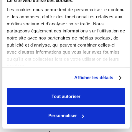
Ce site web utilise des cookies.
Guide durite de frein
Les cookies nous permettent de personnaliser le contenu
et les annonces, d'offrir des fonctionnalités relatives aux
Découvrez notre guide durite de frein de haute qualité
médias sociaux et d'analyser notre trafic. Nous
pour un entretien optimal de votre système de freinage.
partageons également des informations sur l'utilisation de
Facile à installer et compatible avec de nombreux
notre site avec nos partenaires de médias sociaux, de
modèles de motos et motocross. Commandez dès
2,00
€
Ajouter au panier
publicité et d'analyse, qui peuvent combiner celles-ci
maintenant sur Dirt Bike France !
avec d'autres informations que vous leur avez fournies
ou qu'ils ont collectées lors de votre utilisation de leurs
Filtrer les articles :
services.
Afficher les détails
___TEMP
Buggy / Karting
Tout autoriser
Dax / Skyteam
Dirt Bike / Pit Bike
Personnaliser
Entretien