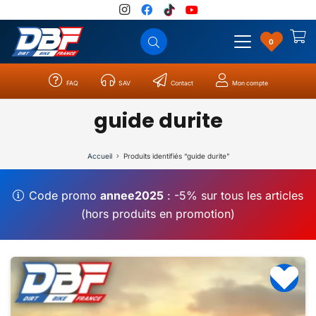
0
FAQ
SAV
Contact
Mon compte
Catégories
Résultats
0
guide durite
Accueil
Produits identifiés “guide durite”
Code promo
annee2025
: -5% sur tous les articles
(hors produits en promotion)