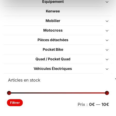
Équipement
Kenwee
Mobilier
Motocross
Pièces détachées
Pocket Bike
Quad / Pocket Quad
Véhicules Électriques
Pri
Pri
Filtrer
Prix :
0€
—
10€
min
ma