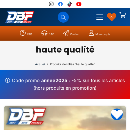
0
FAQ
SAV
Contact
Mon compte
Catégories
Résultats
0
haute qualité
Accueil
Produits identifiés “haute qualité”
Code promo
annee2025
: -5% sur tous les articles
(hors produits en promotion)