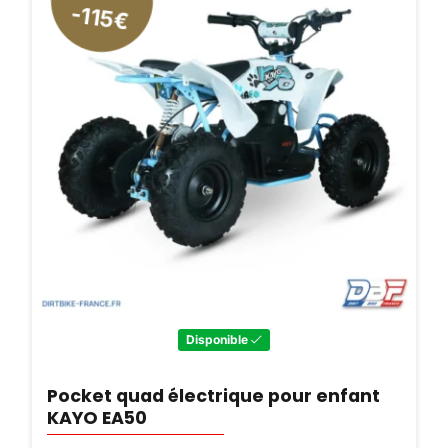
-45€
Disponible
t
MINIGP KAYO 150cc ado adulte MR150