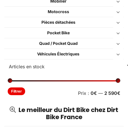
Mobilier
Motocross
Pièces détachées
Pocket Bike
Quad / Pocket Quad
Véhicules Électriques
Pri
Pri
Filtrer
Prix :
0€
—
2 590€
min
ma
Le meilleur du Dirt Bike chez Dirt
Bike France