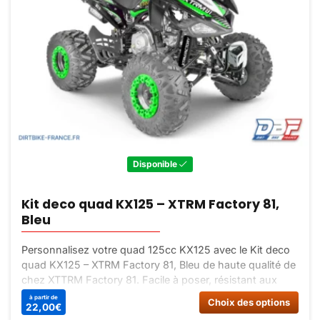
Disponible
Kit deco quad KX125 – XTRM Factory 81,
Bleu
Personnalisez votre quad 125cc KX125 avec le Kit deco
quad KX125 – XTRM Factory 81, Bleu de haute qualité de
chez XTTRM Factory 81. Facile à poser, résistant aux
intempéries. Mettez votre quad aux couleurs de XTRM
à partir de
Ce
Choix des options
22,00
€
Factory 81 !
prod