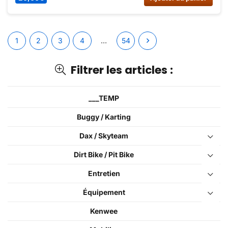
maintenant sur Dirt Bike France !
1
2
3
4
…
54
Filtrer les articles :
___TEMP
Buggy / Karting
Dax / Skyteam
Dirt Bike / Pit Bike
Entretien
Équipement
Kenwee