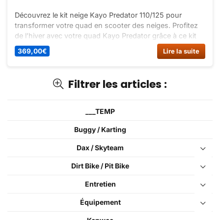
Découvrez le kit neige Kayo Predator 110/125 pour
transformer votre quad en scooter des neiges. Profitez
de l’hiver avec votre quad Kayo Predator grâce à ce kit
unique !
369,00
€
Lire la suite
Filtrer les articles :
___TEMP
Buggy / Karting
Dax / Skyteam
Dirt Bike / Pit Bike
Entretien
Équipement