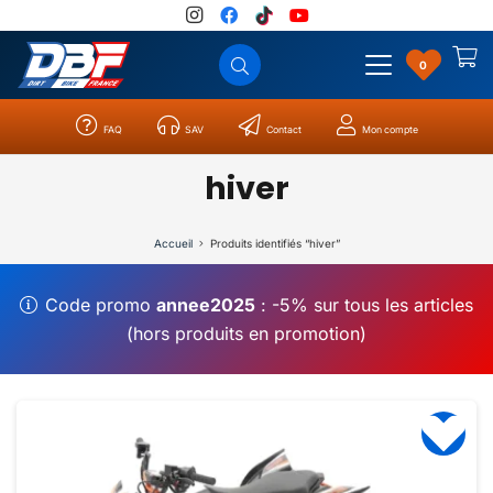
0
FAQ
SAV
Contact
Mon compte
Catégories
Résultats
0
hiver
Accueil
Produits identifiés “hiver”
Code promo
annee2025
: -5% sur tous les articles
(hors produits en promotion)