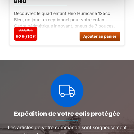
Bleu
Découvrez le quad enfant Hiro Hurricane 125cc
Bleu, un jouet exceptionnel pour votre enfant.
Cadre périmétrique innovant, pneus de 7 pouces,
989,00€
moteur Lifan 125cc, freins au guidon, sécurité
Ce
929,00
€
929,00€
Ajouter au panier
renforcée. Offrez-lui une expérience inoubliable !
produit
a
plusieurs
variations.
Les
options
peuvent
être
choisies
sur
la
page
du
Expédition de votre colis protégée
produit
Les articles de votre commande sont soigneusement