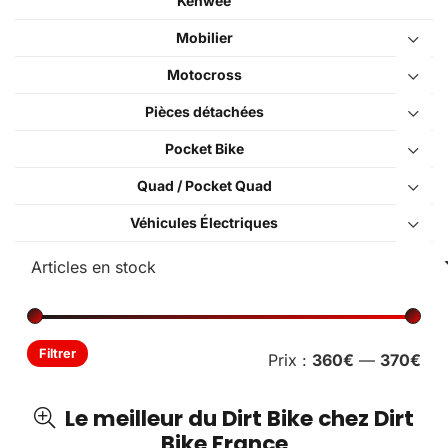
Kenwee
Mobilier
Motocross
Pièces détachées
Pocket Bike
Quad / Pocket Quad
Véhicules Électriques
Pri
Pri
Filtrer
Prix :
360€
—
370€
min
ma
Le meilleur du Dirt Bike chez Dirt
Bike France