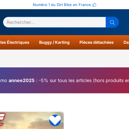
Numéro 1 du Dirt Bike en France
ltats
0
les Électriques
Buggy / Karting
Pièces détachées
Da
omo
annee2025
: -5% sur tous les articles (hors produits 