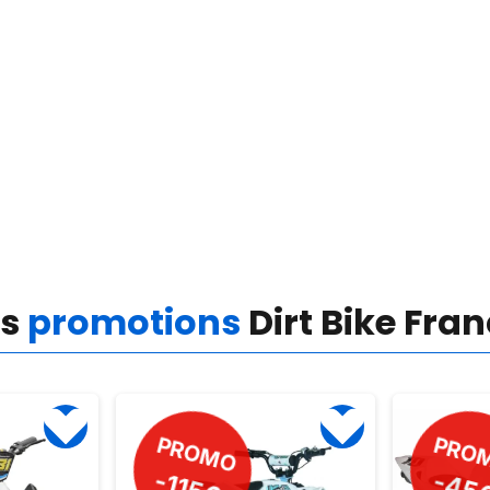
es
promotions
Dirt Bike Fra
PROMO
PRO
-45€
-35