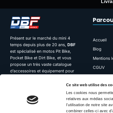
Livra
Parcou
Présent sur le marché du mini 4
Accueil
temps depuis plus de 20 ans,
DBF
Blog
est spécialisé en motos Pit Bike,
Pocket Bike et Dirt Bike, et vous
Mentions l
propose un très vaste catalogue
CGUV
d’accessoires et équipement pour
FAQ
votre moto.
Ce site web utilise des co
SAV
Notre devise : “jamais plus cher que
Les cookies nous permetten
Contact
le moins cher”. Si vous trouvez
relatives aux médias socia
moins cher ailleurs, n’hésitez pas à
l'utilisation de notre site
nous contacter.
combiner celles-ci avec d'