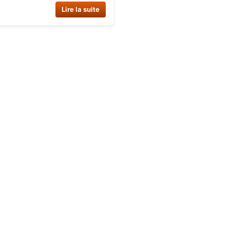
 2025. Confortable, sécurisé et
Lire la suite
 ECE 22.06, ce casque est
 les hommes et les femmes.