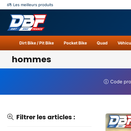
Les meilleurs produits
Catégories
Résu
Dirt Bike / Pit Bike
Pocket Bike
Quad
Véhicu
hommes
Code pr
Filtrer les articles :