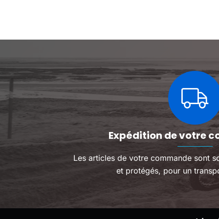
Les
Les
maintenant !
exceptionnelles et
options
options
design soigné !
peuvent
peuvent
être
être
choisies
choisies
sur
sur
la
la
page
page
du
du
produit
produit
Expédition de votre c
Les articles de votre commande sont s
et protégés, pour un transpo