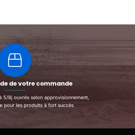
Les
 !
inoubliable !
le
options
po
peuvent
co
être
choisies
sur
la
page
du
produit
pide de votre commande
 à 5/8j ouvrés selon approvisionnement,
e pour les produits à fort succès.