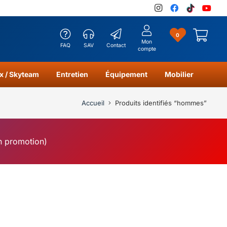
0
Mon
FAQ
SAV
Contact
compte
x / Skyteam
Entretien
Équipement
Mobilier
Accueil
Produits identifiés “hommes”
en promotion)