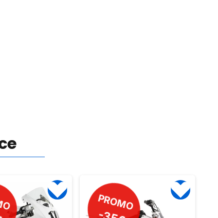
nce
MO
PROMO
-60€
€