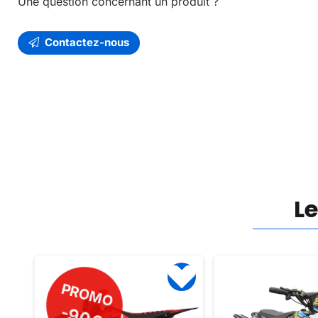
Une question concernant un produit ?
Contactez-nous
L
PROMO
-115€