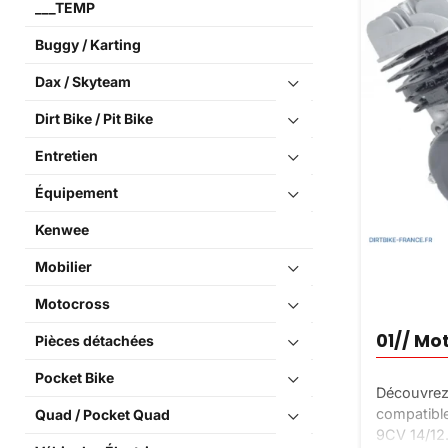
___TEMP
Buggy / Karting
Dax / Skyteam
Dirt Bike / Pit Bike
Entretien
Équipement
Kenwee
Mobilier
Motocross
01// Mo
Pièces détachées
Pocket Bike
Découvrez
compatibl
Quad / Pocket Quad
9CV 14/12.