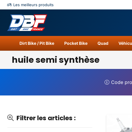
Les meilleurs produits
Catégories
Résu
Dirt Bike / Pit Bike
Pocket Bike
Quad
Véhicu
huile semi synthèse
Code pr
Filtrer les articles :