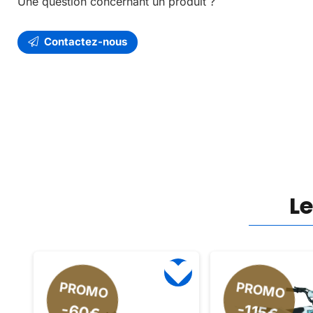
Une question concernant un produit ?
Contactez-nous
L
PROMO
PROMO
-115€
-60€