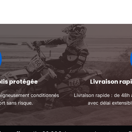
Les
Les
 de son
maintenant !
pour un pla
options
options
optimal !
peuvent
peuvent
être
être
choisies
choisies
sur
sur
la
la
page
page
du
du
produit
produit
olis protégée
Livraison ra
oigneusement conditionnés
Livraison rapide : de 48h
rt sans risque.
avec délai extensibl