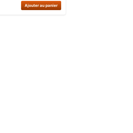
de 50cc. Garantie 3 mois.
Ajouter au panier
norme CE.