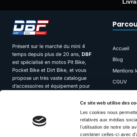
Livra
Parcou
Présent sur le marché du mini 4
Accueil
temps depuis plus de 20 ans,
DBF
Blog
est spécialisé en motos Pit Bike,
Pocket Bike et Dirt Bike, et vous
Mentions l
propose un très vaste catalogue
CGUV
d’accessoires et équipement pour
FAQ
votre moto.
Ce site web utilise des co
SAV
Notre devise : “jamais plus cher que
Les cookies nous permetten
Contact
le moins cher”. Si vous trouvez
relatives aux médias socia
moins cher ailleurs, n’hésitez pas à
l'utilisation de notre site
nous contacter.
combiner celles-ci avec d'