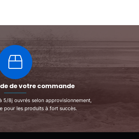
Les
Les
isir de pilotage
les adultes, offrant une
ma
options
options
position de conduite
peuvent
peuvent
confortable.
être
être
choisies
choisies
sur
sur
la
la
page
page
du
du
produit
produit
pide de votre commande
 à 5/8j ouvrés selon approvisionnement,
e pour les produits à fort succès.