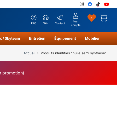
0
Mon
FAQ
SAV
Contact
compte
x / Skyteam
Entretien
Équipement
Mobilier
Accueil
Produits identifiés “huile semi synthèse”
en promotion)