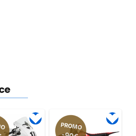
nce
MO
PROMO
-90€
€