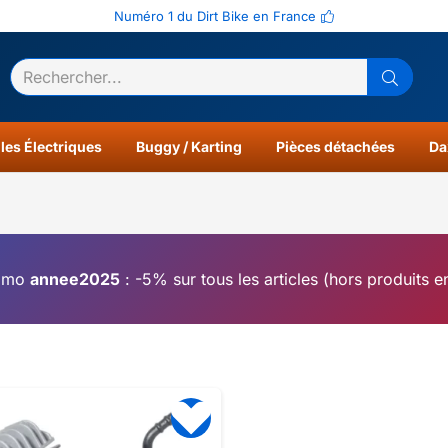
Numéro 1 du Dirt Bike en France
ltats
0
les Électriques
Buggy / Karting
Pièces détachées
Da
omo
annee2025
: -5% sur tous les articles (hors produits 