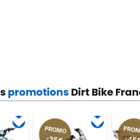
es
promotions
Dirt Bike Fra
PROMO
PRO
-45
-35€