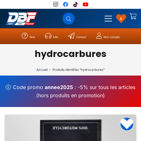
0
FAQ
SAV
Contact
Mon compte
Catégories
Résultats
0
hydrocarbures
Accueil
Produits identifiés “hydrocarbures”
Code promo
annee2025
: -5% sur tous les articles
(hors produits en promotion)