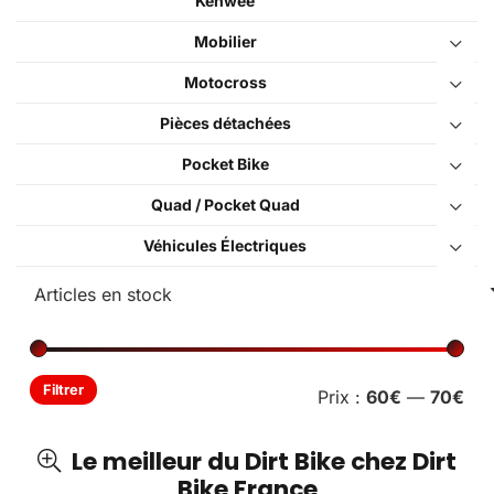
Kenwee
Mobilier
Motocross
Pièces détachées
Pocket Bike
Quad / Pocket Quad
Véhicules Électriques
Pri
Pri
Filtrer
Prix :
60€
—
70€
min
ma
Le meilleur du Dirt Bike chez Dirt
Bike France