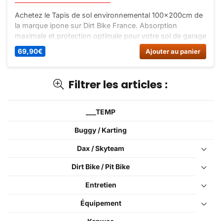
Achetez le Tapis de sol environnemental 100x200cm de
la marque ipone sur Dirt Bike France. Absorption
maximale et protection optimale pour votre sol de garage
ou paddock. Livraison rapide.
69,90
€
Ajouter au panier
Filtrer les articles :
___TEMP
Buggy / Karting
Dax / Skyteam
Dirt Bike / Pit Bike
Entretien
Équipement