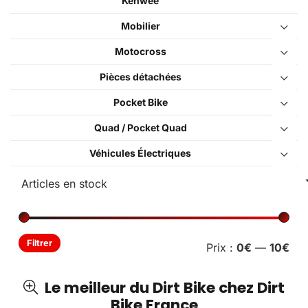
Kenwee
Mobilier
Motocross
Pièces détachées
Pocket Bike
Quad / Pocket Quad
Véhicules Électriques
Pri
Pri
Filtrer
Prix :
0€
—
10€
min
ma
Le meilleur du Dirt Bike chez Dirt
Bike France