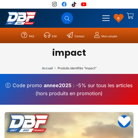
0
FAQ
SAV
Contact
Mon compte
Catégories
Résultats
0
impact
Accueil
Produits identifiés “impact”
Code promo
annee2025
: -5% sur tous les articles
(hors produits en promotion)