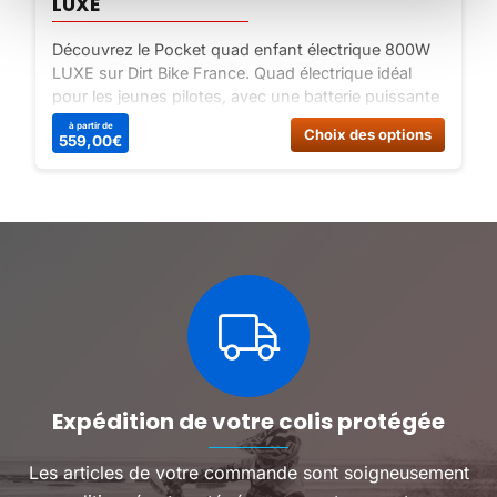
LUXE
Découvrez le Pocket quad enfant électrique 800W
LUXE sur Dirt Bike France. Quad électrique idéal
pour les jeunes pilotes, avec une batterie puissante
de 36V | 12Ah et une vitesse maximale de 25 Km/h.
Ce
Ce
à partir de
Choix des options
559,00
€
Commandez dès maintenant !
produit
produit
a
a
plusieurs
plusieu
variations.
variatio
Les
Les
options
options
peuvent
peuven
être
être
choisies
choisie
sur
sur
la
la
page
page
du
du
Expédition de votre colis protégée
produit
produit
Les articles de votre commande sont soigneusement