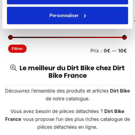
Véhicules Électriques
Personnaliser
Pri
Pri
Filtrer
Prix :
0€
—
10€
min
ma
Le meilleur du Dirt Bike chez Dirt
Bike France
Découvrez l’ensemble des produits et articles
Dirt Bike
de notre catalogue.
Vous avez besoin de pièces détachées ?
Dirt Bike
France
vous propose l’un des plus riches catalogue de
pièces détachées en ligne.