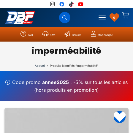
0
FAQ
SAV
Contact
Mon compte
Catégories
Résultats
0
imperméabilité
Accueil
Produits identifiés “imperméabilité”
Code promo
annee2025
: -5% sur tous les articles
(hors produits en promotion)