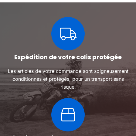
Les
options
peuven
être
choisie
sur
la
page
du
Expédition de votre colis protégée
produit
Les articles de votre commande sont soigneusement
conditionnés et protégés, pour un transport sans
risque.