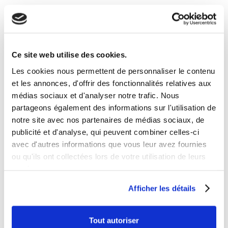
___TEMP
Buggy / Karting
Ce site web utilise des cookies.
Dax / Skyteam
Les cookies nous permettent de personnaliser le contenu
Dirt Bike / Pit Bike
et les annonces, d'offrir des fonctionnalités relatives aux
Entretien
médias sociaux et d'analyser notre trafic. Nous
partageons également des informations sur l'utilisation de
Équipement
notre site avec nos partenaires de médias sociaux, de
Kenwee
publicité et d'analyse, qui peuvent combiner celles-ci
avec d'autres informations que vous leur avez fournies
Mobilier
ou qu'ils ont collectées lors de votre utilisation de leurs
Motocross
services.
Pièces détachées
Afficher les détails
Pocket Bike
Tout autoriser
Quad / Pocket Quad