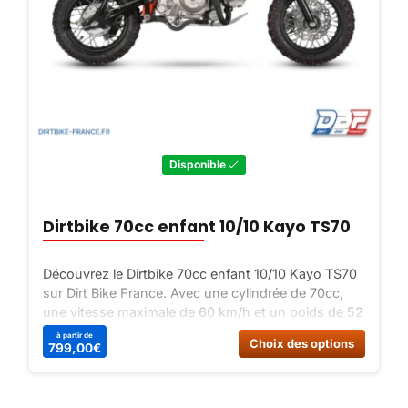
Disponible
Dirtbike 70cc enfant 10/10 Kayo TS70
Découvrez le Dirtbike 70cc enfant 10/10 Kayo TS70
sur Dirt Bike France. Avec une cylindrée de 70cc,
une vitesse maximale de 60 km/h et un poids de 52
Kg, ce dirtbike est parfait pour les jeunes pilotes en
Ce
à partir de
Choix des options
799,00
€
herbe. Commandez-le dès maintenant !
produit
a
plusieu
variatio