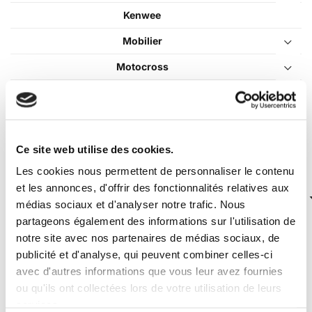
Kenwee
Mobilier
Motocross
Pièces détachées
Pocket Bike
Quad / Pocket Quad
Ce site web utilise des cookies.
Véhicules Électriques
Les cookies nous permettent de personnaliser le contenu
et les annonces, d'offrir des fonctionnalités relatives aux
médias sociaux et d'analyser notre trafic. Nous
partageons également des informations sur l'utilisation de
notre site avec nos partenaires de médias sociaux, de
publicité et d'analyse, qui peuvent combiner celles-ci
Pri
Pri
Filtrer
Prix :
0€
—
10€
avec d'autres informations que vous leur avez fournies
min
ma
ou qu'ils ont collectées lors de votre utilisation de leurs
Le meilleur du Dirt Bike chez Dirt
services.