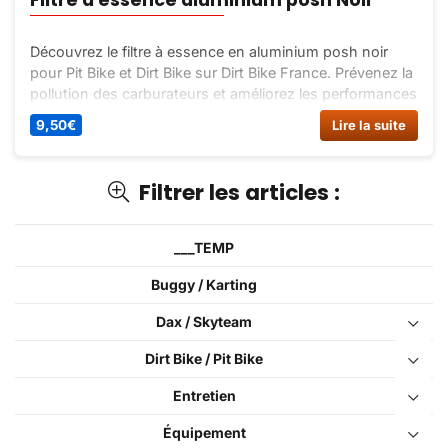
Découvrez le filtre à essence en aluminium posh noir
pour Pit Bike et Dirt Bike sur Dirt Bike France. Prévenez la
pollution des carburateurs et améliorez les performances
de votre moteur. Livraison rapide et paiement sécurisé.
9,50
€
Lire la suite
Filtrer les articles :
___TEMP
Buggy / Karting
Dax / Skyteam
Dirt Bike / Pit Bike
Entretien
Équipement