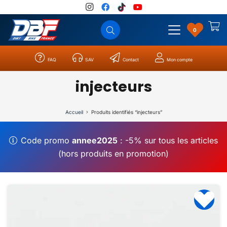
0
FAQ
SAV
Contact
Mon compte
Catégories
Résultats
0
injecteurs
Accueil
Produits identifiés “injecteurs”
Code promo
annee2025
: -5% sur tous les articles
(hors produits en promotion)