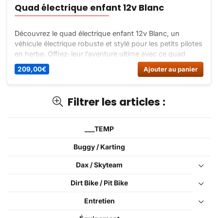
Quad électrique enfant 12v Blanc
Découvrez le quad électrique enfant 12v Blanc, un
véhicule électrique robuste et stylé pour les petits pilotes
en herbe. Offrez-leur l’aventure ultime avec ce quad
équipé de roues hors-normes et d’une batterie
209,00
€
Ajouter au panier
puissante.
Filtrer les articles :
___TEMP
Buggy / Karting
Dax / Skyteam
Dirt Bike / Pit Bike
Entretien