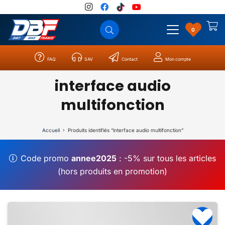
0
FAQ
SAV
Contact
Mon compte
Catégories
Résultats
0
interface audio
multifonction
Accueil
Produits identifiés “interface audio multifonction”
Code promo
annee2025
: -5% sur tous les articles
(hors produits en promotion)