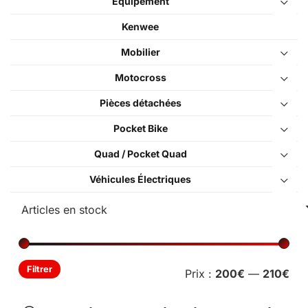
Équipement
Kenwee
Mobilier
Motocross
Pièces détachées
Pocket Bike
Quad / Pocket Quad
Véhicules Électriques
Pri
Pri
Filtrer
Prix :
200€
—
210€
min
ma