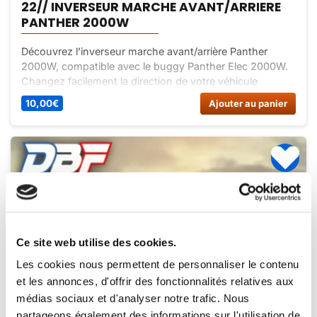
22// INVERSEUR MARCHE AVANT/ARRIERE
PANTHER 2000W
Découvrez l’inverseur marche avant/arrière Panther
2000W, compatible avec le buggy Panther Elec 2000W.
Changez facilement la direction de votre véhicule
électrique avec cet inverseur de qualité. Conduite fluide
10,00
€
Ajouter au panier
et sécurisée garantie.
Ce site web utilise des cookies.
Les cookies nous permettent de personnaliser le contenu
et les annonces, d'offrir des fonctionnalités relatives aux
médias sociaux et d'analyser notre trafic. Nous
partageons également des informations sur l'utilisation de