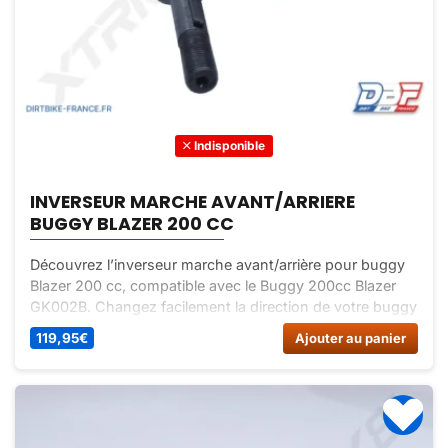
Indisponible
INVERSEUR MARCHE AVANT/ARRIERE
BUGGY BLAZER 200 CC
Découvrez l’inverseur marche avant/arrière pour buggy
Blazer 200 cc, compatible avec le Buggy 200cc Blazer
GK002B. Changez facilement la direction de votre buggy
avec cet inverseur de qualité. Commandez dès
119,95
€
Ajouter au panier
maintenant sur Dirt Bike France !