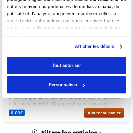
notre site avec nos partenaires de médias sociaux, de
publicité et d'analyse, qui peuvent combiner celles-ci
avec d'autres informations que vous leur avez fournies
ou qu'ils ont collectées lors de votre utilisation de leurs
services.
Afficher les détails
Indisponible
Tout autoriser
09// INVERSEUR MARCHE AV AR KAYO EA50
Personnaliser
Découvrez l’inverseur de marche avant/arrière Kayo
EA50 compatible avec le pocket quad Kayo EA50 2023
et le kart Kayo ES50. Changez de sens de marche
facilement et en toute sécurité. Profitez pleinement de
6,00
€
Ajouter au panier
votre engin grâce à cet inverseur fiable et performant.
Filtrer les articles :