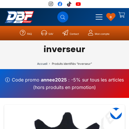
0
FAQ
SAV
Contact
Mon compte
Catégories
Résultats
0
inverseur
Accueil
Produits identifiés “inverseur”
Code promo
annee2025
: -5% sur tous les articles
(hors produits en promotion)