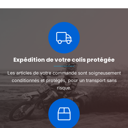
variations.
variatio
Les
Les
options
options
peuvent
peuven
être
être
choisies
choisie
sur
sur
la
la
page
page
du
du
Expédition de votre colis protégée
produit
produit
Les articles de votre commande sont soigneusement
conditionnés et protégés, pour un transport sans
risque.