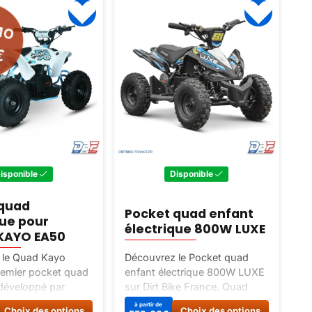
MO
€
isponible
Disponible
 quad
Pocket quad enfant
D
que pour
électrique 800W LUXE
1
KAYO EA50
 le Quad Kayo
Découvrez le Pocket quad
Dé
remier pocket quad
enfant électrique 800W LUXE
en
 développé par
sur Dirt Bike France. Quad
Di
ant, fiable et
électrique idéal pour les
cy
Ce
Ce
à partir de
Choix des options
Choix des options