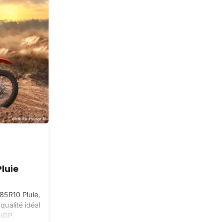
luie
85R10 Pluie,
ualité idéal
niGP.