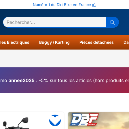
Numéro 1 du Dirt Bike en France
ltats
0
les Électriques
Buggy / Karting
Pièces détachées
Da
omo
annee2025
: -5% sur tous les articles (hors produits 