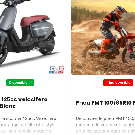
Disponible
Indisponible
 125cc Velocifero
Pneu PMT 100/85R10 P
 Blanc
le scooter 125cc Velocifero
Découvrez le pneu PMT 100/
 mélange parfait entre style
un pneu de course de haute q
ien et technologie moderne.
pour les supermotard ou mi