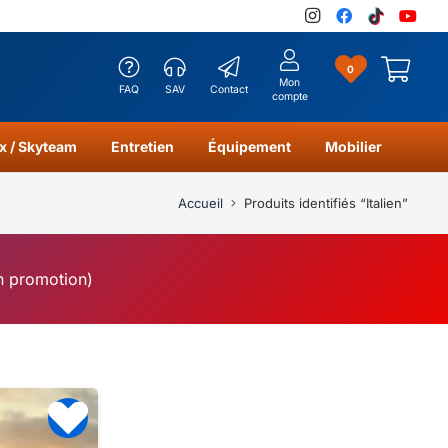
0
Mon
FAQ
SAV
Contact
compte
x / Skyteam
Entretien
Équipement
Mobilier
Accueil
Produits identifiés “Italien”
en promotion)