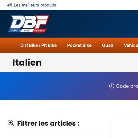
Les meilleurs produits
Catégories
Résu
Dirt Bike / Pit Bike
Pocket Bike
Quad
Véhicu
Italien
Code pr
Filtrer les articles :