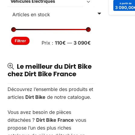
Véhicules Électriques
Avec son 
à partir de
3 090,00
ses phares
vintage, il
Prix
Prix
Filtrer
Prix :
110€
—
3 090€
min
max
Le meilleur du Dirt Bike
chez Dirt Bike France
Découvrez l’ensemble des produits et
articles
Dirt Bike
de notre catalogue.
Vous avez besoin de pièces
détachées ?
Dirt Bike France
vous
propose l’un des plus riches