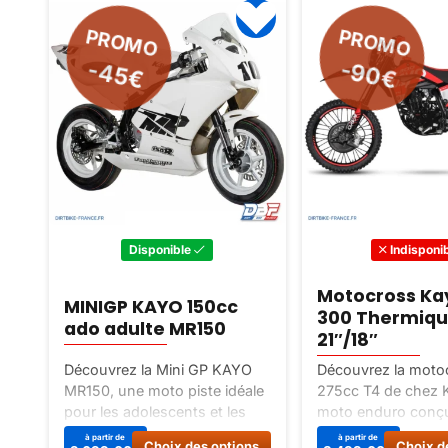
PROMO
PROMO
-90€
-45€
Disponible
Indisponi
Motocross Ka
t
MINIGP KAYO 150cc
300 Thermiqu
ado adulte MR150
21″/18″
Découvrez la Mini GP KAYO
Découvrez la moto
MR150, une moto piste idéale
275cc T4 de chez 
pour les adolescents et les
moto enduro conçu
sse
adultes. Performante et
amateurs d’aventur
Ce
Ce
à partir de
à partir de
s
Choix des options
Choix d