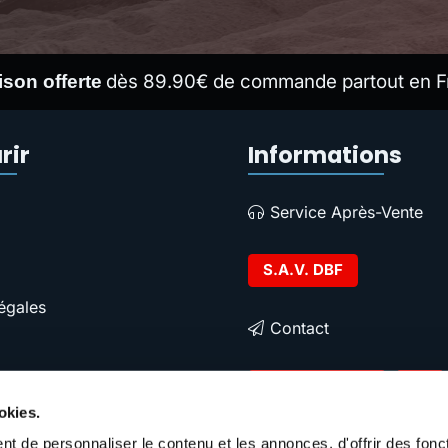
dès 89.90€ de commande partout en F
ison offerte
rir
Informations
Service Après-Vente
S.A.V. DBF
égales
Contact
Contacter DBF
okies.
t de personnaliser le contenu et les annonces, d'offrir des fonct