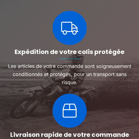
options
peuven
être
choisie
sur
la
page
du
Expédition de votre colis protégée
produit
Les articles de votre commande sont soigneusement
conditionnés et protégés, pour un transport sans
risque.
Livraison rapide de votre commande