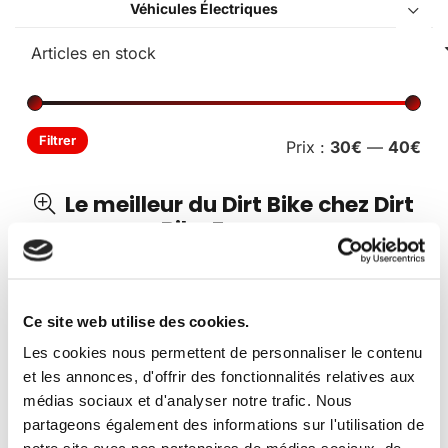
Véhicules Électriques
Pri
Pri
Filtrer
Prix :
30€
—
40€
min
ma
Le meilleur du Dirt Bike chez Dirt
Bike France
Découvrez l’ensemble des produits et articles
Dirt Bike
de notre catalogue.
Ce site web utilise des cookies.
Vous avez besoin de pièces détachées ?
Dirt Bike
Les cookies nous permettent de personnaliser le contenu
France
vous propose l’un des plus riches catalogue de
et les annonces, d'offrir des fonctionnalités relatives aux
pièces détachées en ligne.
médias sociaux et d'analyser notre trafic. Nous
partageons également des informations sur l'utilisation de
Une question concernant un produit ?