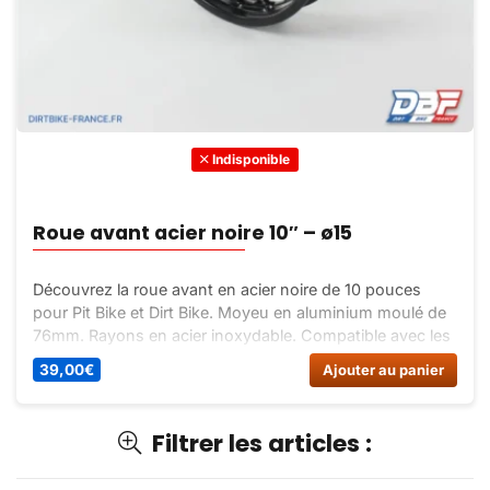
Indisponible
Roue avant acier noire 10″ – ø15
Découvrez la roue avant en acier noire de 10 pouces
pour Pit Bike et Dirt Bike. Moyeu en aluminium moulé de
76mm. Rayons en acier inoxydable. Compatible avec les
fourches en 15mm. Vérifiez l’entraxe de votre disque de
39,00
€
Ajouter au panier
frein.
Filtrer les articles :