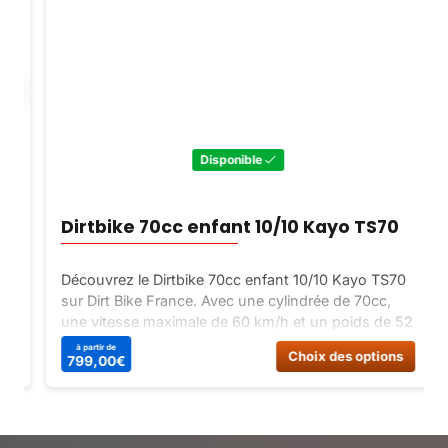
Disponible
Dirtbike 70cc enfant 10/10 Kayo TS70
Découvrez le Dirtbike 70cc enfant 10/10 Kayo TS70
sur Dirt Bike France. Avec une cylindrée de 70cc,
une vitesse maximale de 60 km/h et un poids de 52
Kg, ce dirtbike est parfait pour les jeunes pilotes en
Ce
à partir de
Choix des options
799,00
€
herbe. Commandez-le dès maintenant !
produit
a
plusieu
variatio
Les