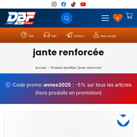
0
FAQ
SAV
Contact
Mon compte
Catégories
Résultats
0
jante renforcée
Accueil
Produits identifiés “jante renforcée”
Code promo
annee2025
: -5% sur tous les articles
(hors produits en promotion)