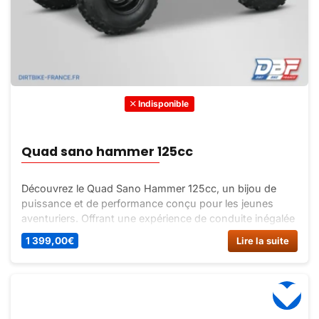
Indisponible
Quad sano hammer 125cc
Découvrez le Quad Sano Hammer 125cc, un bijou de
puissance et de performance conçu pour les jeunes
aventuriers. Offrant une expérience de conduite inégalée
pour les amateurs de tout-terrain. Achetez maintenant
1 399,00
€
Lire la suite
sur Dirt Bike France !