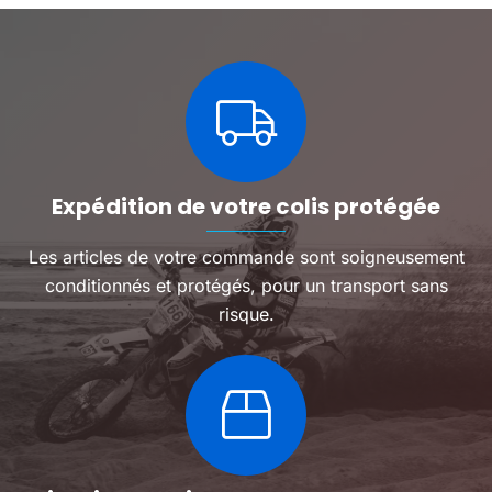
Les
Les
options
options
peuvent
peuven
être
être
choisies
choisie
sur
sur
la
la
page
page
du
du
Expédition de votre colis protégée
produit
produit
Les articles de votre commande sont soigneusement
conditionnés et protégés, pour un transport sans
risque.