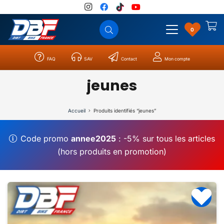
0
FAQ
SAV
Contact
Mon compte
Catégories
Résultats
0
jeunes
Accueil
Produits identifiés “jeunes”
Code promo
annee2025
: -5% sur tous les articles
(hors produits en promotion)