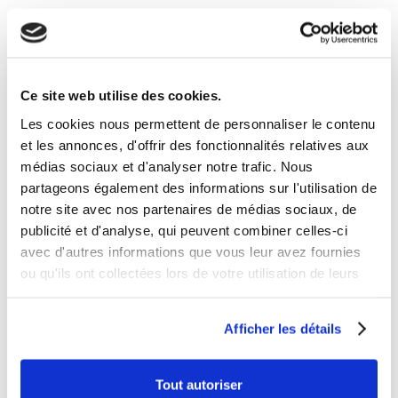
___TEMP
Buggy / Karting
Ce site web utilise des cookies.
Dax / Skyteam
Les cookies nous permettent de personnaliser le contenu
Dirt Bike / Pit Bike
et les annonces, d'offrir des fonctionnalités relatives aux
Entretien
médias sociaux et d'analyser notre trafic. Nous
partageons également des informations sur l'utilisation de
Équipement
notre site avec nos partenaires de médias sociaux, de
Kenwee
publicité et d'analyse, qui peuvent combiner celles-ci
avec d'autres informations que vous leur avez fournies
Mobilier
ou qu'ils ont collectées lors de votre utilisation de leurs
Motocross
services.
Pièces détachées
Afficher les détails
Pocket Bike
Tout autoriser
Quad / Pocket Quad