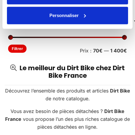
Véhicules Électriques
Personnaliser
Pri
Pri
Filtrer
Prix :
70€
—
1 400€
min
ma
Le meilleur du Dirt Bike chez Dirt
Bike France
Découvrez l’ensemble des produits et articles
Dirt Bike
de notre catalogue.
Vous avez besoin de pièces détachées ?
Dirt Bike
France
vous propose l’un des plus riches catalogue de
pièces détachées en ligne.