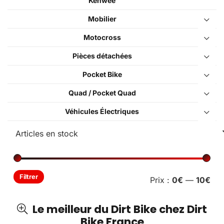
Kenwee
Mobilier
Motocross
Pièces détachées
Pocket Bike
Quad / Pocket Quad
Véhicules Électriques
Pri
Pri
Filtrer
Prix :
0€
—
10€
min
ma
Le meilleur du Dirt Bike chez Dirt
Bike France