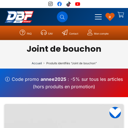
0
FAQ
SAV
Contact
Mon compte
Catégories
Résultats
0
Joint de bouchon
Accueil
Produits identifiés “Joint de bouchon”
Code promo
annee2025
: -5% sur tous les articles
(hors produits en promotion)