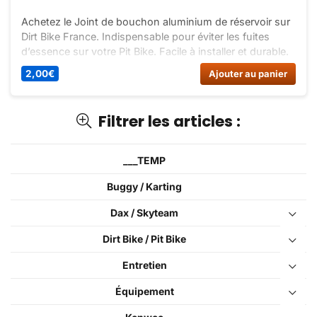
Achetez le Joint de bouchon aluminium de réservoir sur
Dirt Bike France. Indispensable pour éviter les fuites
d’essence sur votre Pit Bike. Facile à installer et durable.
2,00
€
Ajouter au panier
Filtrer les articles :
___TEMP
Buggy / Karting
Dax / Skyteam
Dirt Bike / Pit Bike
Entretien
Équipement