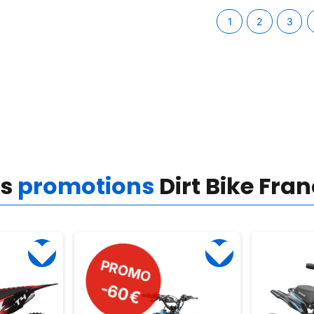
1
2
3
es
promotions
Dirt Bike Fra
PROM
-45