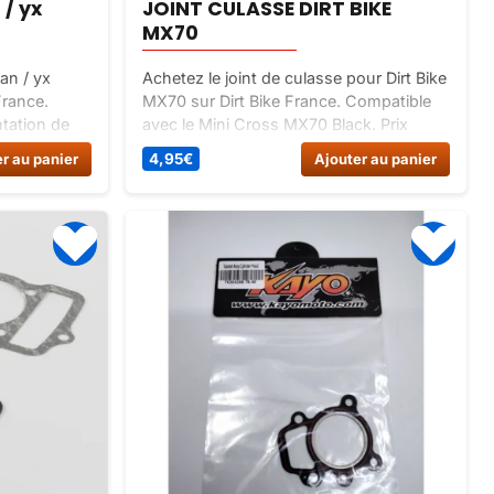
 / yx
JOINT CULASSE DIRT BIKE
MX70
fan / yx
Achetez le joint de culasse pour Dirt Bike
France.
MX70 sur Dirt Bike France. Compatible
ntation de
avec le Mini Cross MX70 Black. Prix
asse de
attractif de 4.95 euros. Livraison rapide.
r au panier
4,95
€
Ajouter au panier
é optimale.