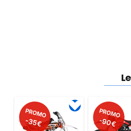
L
PROMO
PROMO
-90€
-60€