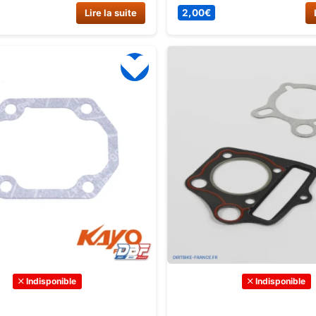
ur moteur 90cc. Diamètre de
maintenant sur Dirt Bike Fra
Lire la suite
2,00
€
raison rapide.
profitez d’une livraison rapid
Indisponible
Indisponible