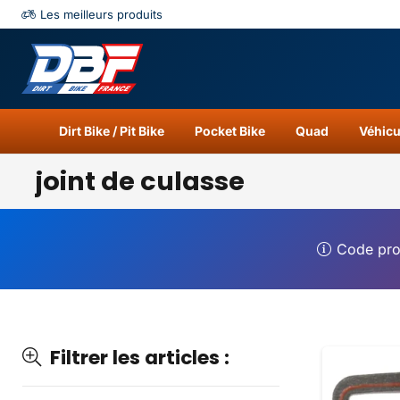
Les meilleurs produits
Catégories
Résu
Dirt Bike / Pit Bike
Pocket Bike
Quad
Véhicu
joint de culasse
Code pr
Filtrer les articles :