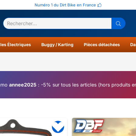
Numéro 1 du Dirt Bike en France
ltats
0
les Électriques
Buggy / Karting
Pièces détachées
Da
omo
annee2025
: -5% sur tous les articles (hors produits 