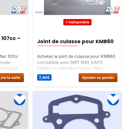
Indisponible
n 107cc –
Joint de culasse pour KMB60
ifan 107cc
Achetez le joint de culasse pour KMB60
surer
compatible avec DIRT BIKE KAYO
. Fabriqué
KMB60 sur Dirt Bike France. Pièce
, ce joint
détachée de qualité pour assurer
Lire la suite
7,40
€
Ajouter au panier
ptimales et
l’étanchéité de la chambre de
combustion.