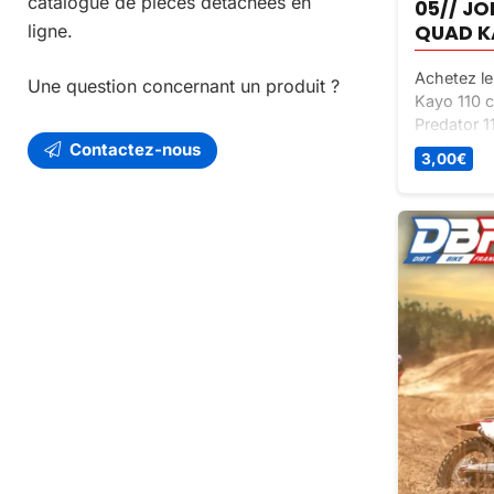
catalogue de pièces détachées en
05// J
QUAD K
ligne.
Achetez le
Une question concernant un produit ?
Kayo 110 c
Predator 11
Assurez l’
Contactez-nous
3,00
€
petit prix !