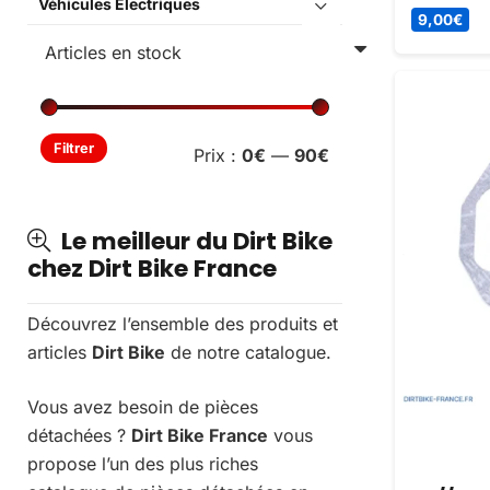
Véhicules Électriques
qualité po
9,00
€
47 mm. Liv
Prix
Prix
Filtrer
Prix :
0€
—
90€
min
max
Le meilleur du Dirt Bike
chez Dirt Bike France
Découvrez l’ensemble des produits et
articles
Dirt Bike
de notre catalogue.
Vous avez besoin de pièces
détachées ?
Dirt Bike France
vous
propose l’un des plus riches