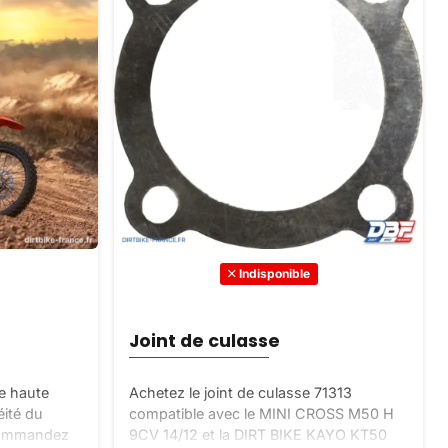
Indisponible
Joint de culasse
de haute
Achetez le joint de culasse 71313
éité du
compatible avec le MINI CROSS M50 H
 Commandez
9CV 14/12 et la DIRT BIKE KAYO KT50