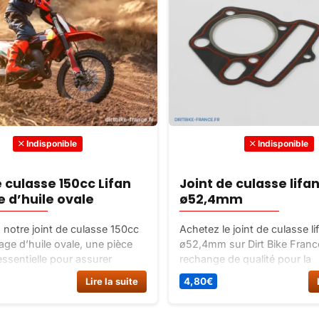
Indisponible
Indisponible
e culasse 150cc Lifan
Joint de culasse lifa
 d’huile ovale
ø52,4mm
notre joint de culasse 150cc
Achetez le joint de culasse l
age d’huile ovale, une pièce
ø52,4mm sur Dirt Bike Franc
ssentielle pour assurer
rechange de qualité pour la
é de votre moteur. Facile à
segmentation et le piston de
Lire la suite
4,80
€
t durable, ce joint de culasse
moteur. Livraison rapide.
 est compatible avec les
fan de 150cc.