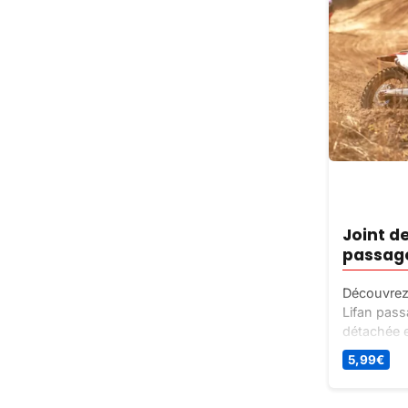
Joint d
passage
Découvrez 
Lifan pass
détachée e
l’étanchéit
5,99
€
installer e
de qualité
moteurs Li