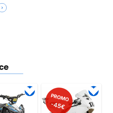
nce
O
PROMO
-115€
€