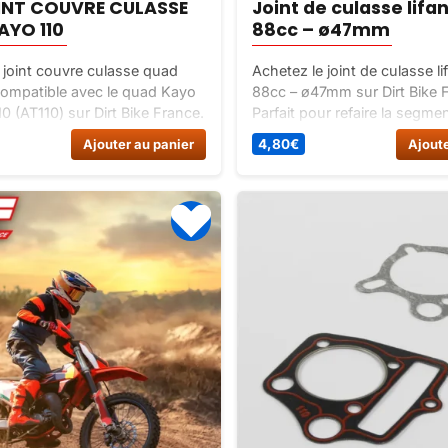
OINT COUVRE CULASSE
Joint de culasse lifan
AYO 110
88cc – ø47mm
 joint couvre culasse quad
Achetez le joint de culasse li
ompatible avec le quad Kayo
88cc – ø47mm sur Dirt Bike 
0 (AT110) sur Dirt Bike France.
Parfait pour refaire la segme
étanchéité du couvre culasse à
votre moteur, ce joint de cul
Ajouter au panier
4,80
€
Ajoute
qualité assure une étanchéit