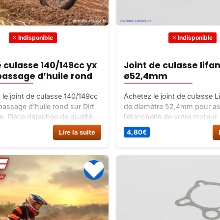
Indisponible
Indisponible
e culasse 140/149cc yx
Joint de culasse lifa
assage d’huile rond
ø52,4mm
le joint de culasse 140/149cc
Achetez le joint de culasse L
ssage d’huile rond sur Dirt
de diamètre 52,4mm pour as
e. Pièce détachée de qualité
l’étanchéité de votre moteur
eurs YX. Commandez au
avec des matériaux de qualité
Lire la suite
4,80
€
x !
garantit des performances o
une longue durée de vie.