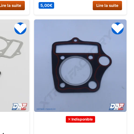
nce et
14/12 à un prix avantageux sur Dirt Bike
Lire la suite
5,00
€
Lire la suite
e.
France. Assurez l’étanchéité de votre
moteur avec ce joint de culasse de
haute qualité.
Indisponible