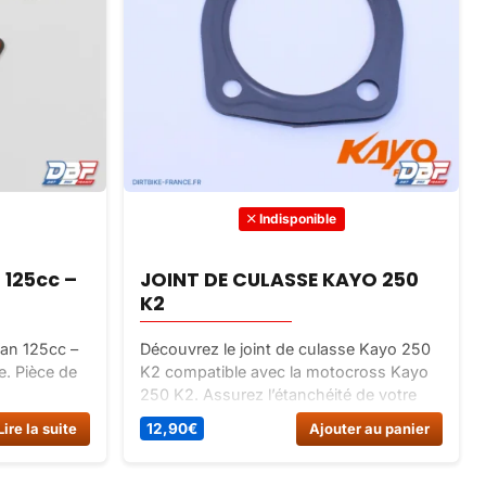
Indisponible
n 125cc –
JOINT DE CULASSE KAYO 250
K2
ifan 125cc –
Découvrez le joint de culasse Kayo 250
e. Pièce de
K2 compatible avec la motocross Kayo
250 K2. Assurez l’étanchéité de votre
 votre
moteur avec ce joint de culasse de
Lire la suite
12,90
€
Ajouter au panier
haute qualité. Facile à installer et
durable, profitez de performances
optimales.