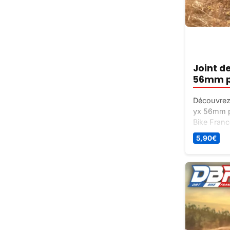
Joint d
56mm p
Découvrez 
yx 56mm pa
Bike Franc
pour mot
5,90
€
meilleur pri