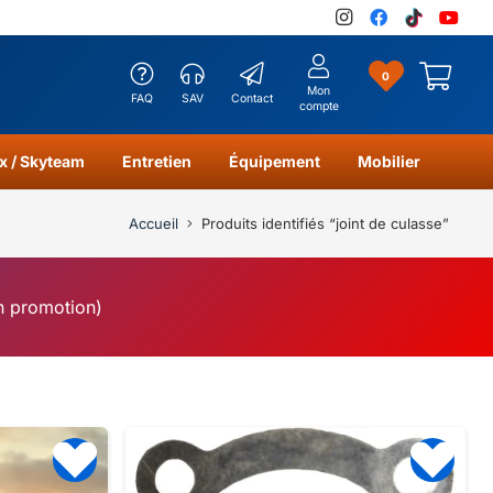
0
Mon
FAQ
SAV
Contact
compte
x / Skyteam
Entretien
Équipement
Mobilier
Accueil
Produits identifiés “joint de culasse”
en promotion)