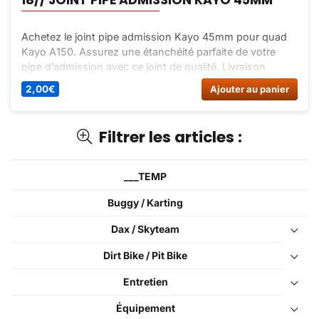
Achetez le joint pipe admission Kayo 45mm pour quad
Kayo A150. Assurez une étanchéité parfaite de votre
pipe d’admission avec ce joint de qualité. Livraison
rapide et prix compétitif sur Dirt Bike France.
2,00
€
Ajouter au panier
Filtrer les articles :
___TEMP
Buggy / Karting
Dax / Skyteam
Dirt Bike / Pit Bike
Entretien
Équipement