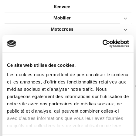
Kenwee
Mobilier
Motocross
Pièces détachées
Pocket Bike
Quad / Pocket Quad
Ce site web utilise des cookies.
Véhicules Électriques
Les cookies nous permettent de personnaliser le contenu
et les annonces, d'offrir des fonctionnalités relatives aux
médias sociaux et d'analyser notre trafic. Nous
partageons également des informations sur l'utilisation de
notre site avec nos partenaires de médias sociaux, de
publicité et d'analyse, qui peuvent combiner celles-ci
Pri
Pri
Filtrer
Prix :
0€
—
10€
avec d'autres informations que vous leur avez fournies
min
ma
ou qu'ils ont collectées lors de votre utilisation de leurs
Le meilleur du Dirt Bike chez Dirt
services.