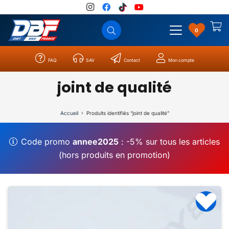
0
FAQ
SAV
Contact
Mon compte
Catégories
Résultats
0
joint de qualité
Accueil
Produits identifiés “joint de qualité”
Code promo
annee2025
: -5% sur tous les articles
(hors produits en promotion)