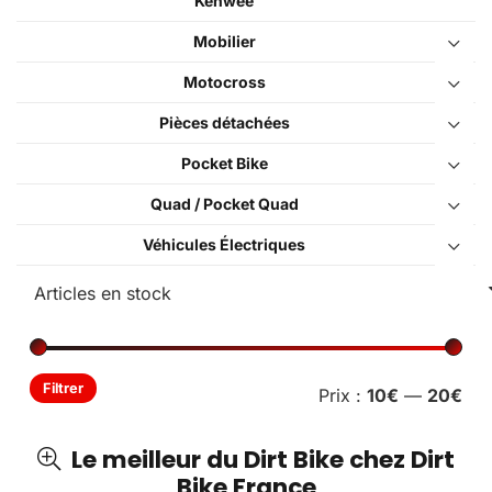
Kenwee
Mobilier
Motocross
Pièces détachées
Pocket Bike
Quad / Pocket Quad
Véhicules Électriques
Pri
Pri
Filtrer
Prix :
10€
—
20€
min
ma
Le meilleur du Dirt Bike chez Dirt
Bike France