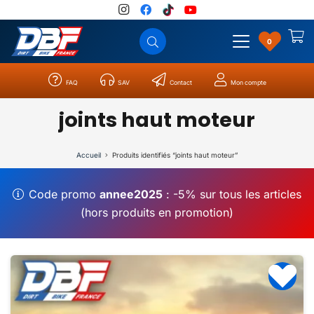
0
FAQ
SAV
Contact
Mon compte
Catégories
Résultats
0
joints haut moteur
Accueil
Produits identifiés “joints haut moteur”
Code promo
annee2025
: -5% sur tous les articles
(hors produits en promotion)