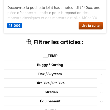
Découvrez la pochette joint haut moteur dirt 140cc, une
pièce détachée essentielle pour la réparation des
moteurs classiques et des moteurs dirt bike 140cc YX.
Commandez-la dès maintenant sur Dirt Bike France !
18,00
€
Lire la suite
Filtrer les articles :
___TEMP
Buggy / Karting
Dax / Skyteam
Dirt Bike / Pit Bike
Entretien
Équipement