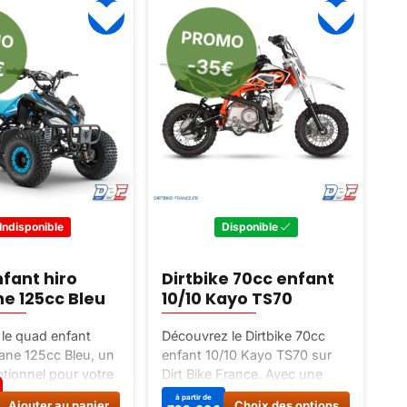
MO
PROMO
€
-35€
Indisponible
Disponible
M
fant hiro
Dirtbike 70cc enfant
3
ne 125cc Bleu
10/10 Kayo TS70
2
le quad enfant
Découvrez le Dirtbike 70cc
Dé
cane 125cc Bleu, un
enfant 10/10 Kayo TS70 sur
27
ptionnel pour votre
Dirt Bike France. Avec une
mo
dre périmétrique
cylindrée de 70cc, une vitesse
am
Ce
à partir de
Ajouter au panier
Choix des options