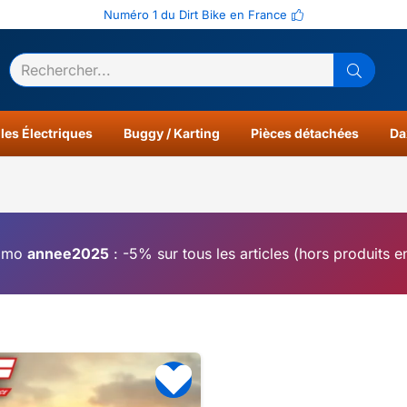
Numéro 1 du Dirt Bike en France
ltats
0
les Électriques
Buggy / Karting
Pièces détachées
Da
omo
annee2025
: -5% sur tous les articles (hors produits 