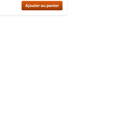
NT 150CC AUTO 1+1. Pièce
Ajouter au panier
e de qualité pour assurer la
t la performance de votre