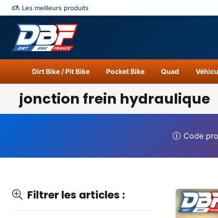
Les meilleurs produits
Catégories
Résu
Dirt Bike / Pit Bike
Pocket Bike
Quad
Véhicu
jonction frein hydraulique
Code pr
Filtrer les articles :