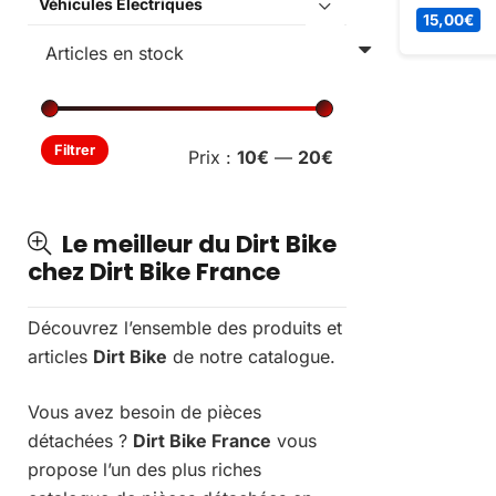
Véhicules Électriques
JEEP ENFA
15,00
€
de rechang
sécurité e
véhicule.
Prix
Prix
Filtrer
Prix :
10€
—
20€
min
max
Le meilleur du Dirt Bike
chez Dirt Bike France
Découvrez l’ensemble des produits et
articles
Dirt Bike
de notre catalogue.
Vous avez besoin de pièces
détachées ?
Dirt Bike France
vous
propose l’un des plus riches