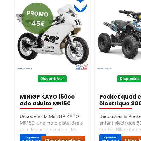
PROMO
-45€
Disponible
Disponible
MINIGP KAYO 150cc
Pocket quad 
ado adulte MR150
électrique 80
Découvrez la Mini GP KAYO
Découvrez le Pock
MR150, une moto piste idéale
enfant électrique
pour les adolescents et les
sur Dirt Bike Franc
adultes. Performante et
électrique idéal pou
Ce
à partir de
à partir de
Choix des options
Choix d