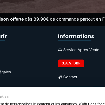
dès 89.90€ de commande partout en F
ison offerte
rir
Informations
Service Après-Vente
S.A.V. DBF
égales
Contact
Contacter DBF
okies.
t de personnaliser le contenu et les annonces, d'offrir des fonct