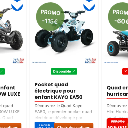
PROMO
PRO
-115€
-60
Disponible
Pocket quad
enfant
Quad en
électrique pour
0W LUXE
hurrica
enfant KAYO EA50
et quad
Découvrez le Quad Kayo
Découvrez 
 800W LUXE
EA50, le premier pocket quad
Hiro Hurri
e. Quad
électrique développé par
jouet exce
989,00€
r les
Kayo. Puissant, fiable et
enfant. Ca
Ce
Ce
à partir de
929,00
€
929,00€
es options
Choix des options