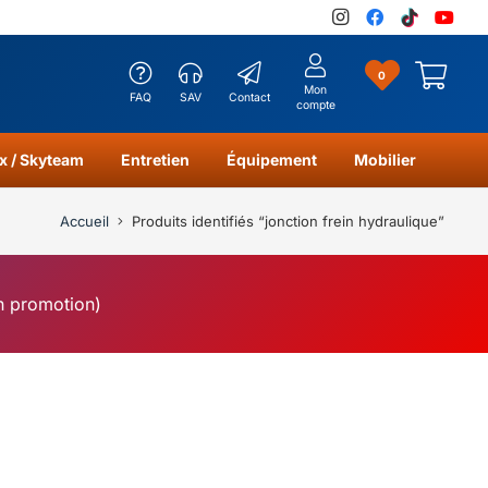
0
Mon
FAQ
SAV
Contact
compte
x / Skyteam
Entretien
Équipement
Mobilier
Accueil
Produits identifiés “jonction frein hydraulique”
en promotion)