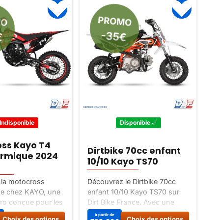
MO
PROMO
€
-35€
Indisponible
Disponible
ss Kayo T4
Dirtbike 70cc enfant
P
ermique 2024
10/10 Kayo TS70
é
 la motocross
Découvrez le Dirtbike 70cc
Dé
de chez KAYO, une
enfant 10/10 Kayo TS70 sur
en
ro conçue pour les
Dirt Bike France. Avec une
su
’aventures et de
cylindrée de 70cc, une vitesse
él
Ce
Ce
à partir de
Choix des options
Choix des options