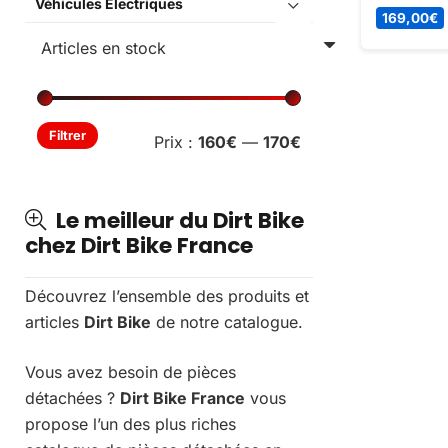
Véhicules Électriques
enfant des
169,00
€
d’imaginat
coloré et
maintenant
Prix
Prix
Filtrer
Prix :
160€
—
170€
min
max
Le meilleur du Dirt Bike
chez Dirt Bike France
Découvrez l’ensemble des produits et
articles
Dirt Bike
de notre catalogue.
Vous avez besoin de pièces
détachées ?
Dirt Bike France
vous
propose l’un des plus riches