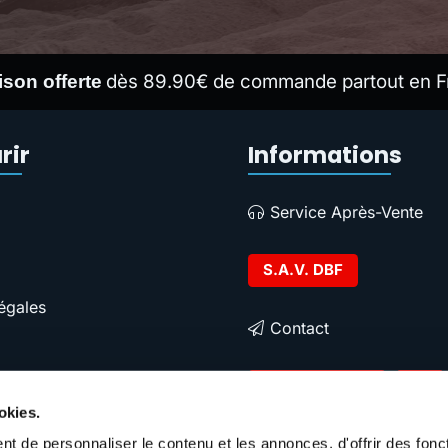
dès 89.90€ de commande partout en F
ison offerte
rir
Informations
Service Après-Vente
S.A.V. DBF
égales
Contact
Contacter DBF
okies.
t de personnaliser le contenu et les annonces, d'offrir des fonct