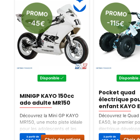
PROMO
PROMO
-115€
-45€
Disponible
Disponible
Pocket quad
MINIGP KAYO 150cc
électrique po
ado adulte MR150
enfant KAYO 
Découvrez la Mini GP KAYO
Découvrez le Quad
MR150, une moto piste idéale
EA50, le premier p
pour les adolescents et les
électrique dévelop
adultes. Performante et
Kayo. Puissant, fiab
Ce
à partir de
à partir de
Choix des options
Choix d