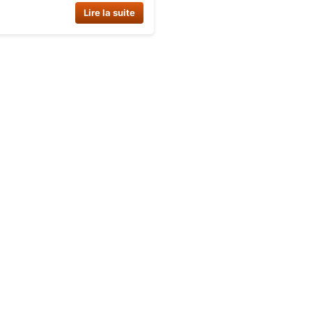
 heures de plaisir et
Lire la suite
ion avec ce train électrique
 élégant. Commandez
 sur Dirt Bike France.