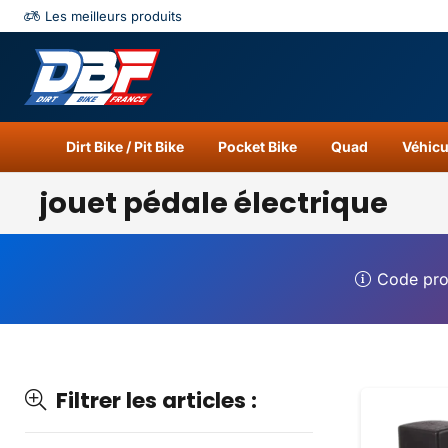
Les meilleurs produits
Catégories
Résu
Dirt Bike / Pit Bike
Pocket Bike
Quad
Véhicu
jouet pédale électrique
Code pr
Filtrer les articles :