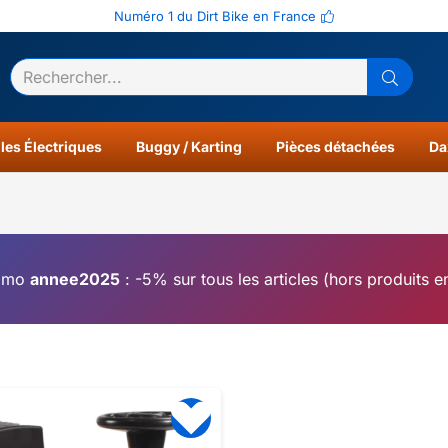
Numéro 1 du Dirt Bike en France
ltats
0
les Électriques
Buggy / Karting
Pièces détachées
Da
omo
annee2025
: -5% sur tous les articles (hors produits 