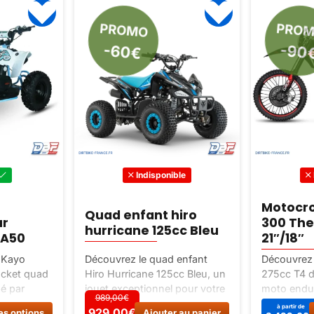
PROMO
PRO
-60€
-90
Indisponible
Motocro
Quad enfant hiro
ur
300 Th
hurricane 125cc Bleu
EA50
21″/18″
 Kayo
Découvrez le quad enfant
Découvrez
ocket quad
Hiro Hurricane 125cc Bleu, un
275cc T4 
pé par
jouet exceptionnel pour votre
moto endu
989,00€
le et
enfant. Cadre périmétrique
amateurs d
Ce
à partir de
929,00
€
929,00€
es options
Ajouter au panier