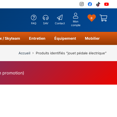
0
Mon
FAQ
SAV
Contact
compte
x / Skyteam
Entretien
Équipement
Mobilier
Accueil
Produits identifiés “jouet pédale électrique”
en promotion)